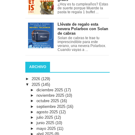
¿Hoy es tu cumpleaños? Estas
de suerte porque Muerde la
pasta te regala 1 buffet ...
Llévate de regalo esta
nevera Polarbox con Solan
de cabras
Solan de cabras te trae tu
imprescindible para este
verano, una nevera Polarbox.
Cuando vayas a ...
ARCHIVO
►
2026
(129)
▼
2025
(145)
►
diciembre 2025
(17)
►
noviembre 2025
(10)
►
octubre 2025
(16)
►
septiembre 2025
(16)
►
agosto 2025
(12)
►
julio 2025
(12)
►
junio 2025
(10)
►
mayo 2025
(11)
►
abril 2025
(8)