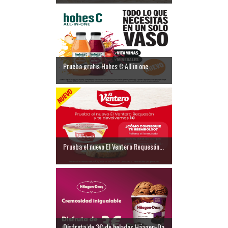
Prueba gratis Hohes C All in one
Prueba el nuevo El Ventero Requesón...
Disfruta de 3€ de helados Häagen-Da...