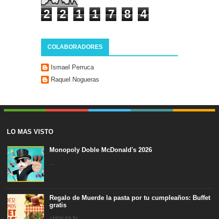
2
2
1
1
7
8
4
COLABORADORES
Ismael Perruca
Raquel Nogueras
LO MAS VISTO
Monopoly Doble McDonald's 2026
...
Regalo de Muerde la pasta por tu cumpleaños: Buffet
gratis
¿Hoy es tu ...