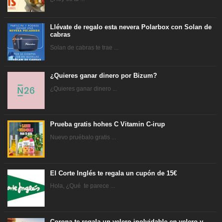
Llévate de regalo esta nevera Polarbox con Solan de
cabras
Solan de cabras te trae ...
¿Quieres ganar dinero por Bizum?
¿Quieres ganar dinero ...
Prueba gratis hohes C Vitamin C-irup
Nuevo pruébalo gratis ...
El Corte Inglés te regala un cupón de 15€
Hola, ¿Qué te parece ...
Corona te regala un velero inolvidable en velero y