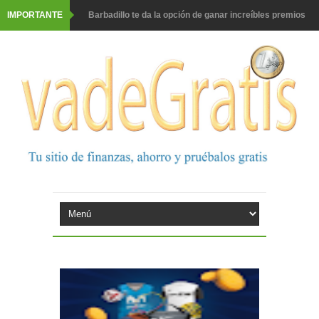
IMPORTANTE
Barbadillo te da la opción de ganar increíbles premios
Prueba gratis hohes C Vitamin C-irup
Prueba gratis Maison Perrier France
Gana premios Pokémon con Kellogg's
Corona te regala un velero inolvidable en velero y más
premios
Comprar Asevi tiene premio, nevera y un año de
productos
El milagrito te lleva a Sevilla
Fuze Tea regala 100 premios al día
Oreo te da la oportunidad de ganar increíbles premios