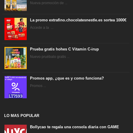
Nueva promoción de ...
La promo extrafino.chocolatesnestle.es sortea 1000€
Accede a la ...
Prueba gratis hohes C Vitamin C-irup
Nuevo pruébalo gratis ...
Promos app, ¿que es y como funciona?
Promos ...
LO MAS POPULAR
Bollycao te regala una consola diaria con GAME