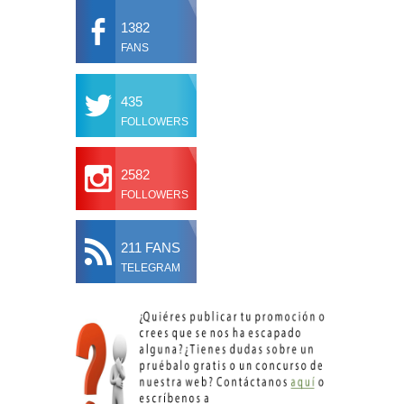
1382
FANS
435
FOLLOWERS
2582
FOLLOWERS
211 FANS
TELEGRAM