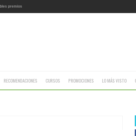
íbles premios
n velero y más premios
n año de productos
RECOMENDACIONES
CURSOS
PROMOCIONES
LO MÁS VISTO
íbles premios
lete dorado
atinete con casco