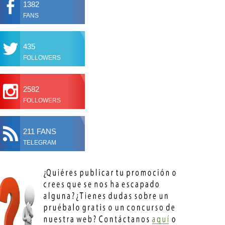
1382
FANS
435
FOLLOWERS
2582
FOLLOWERS
211 FANS
TELEGRAM