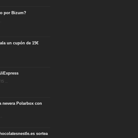
ro por Bizum?
.
egala un cupón de 15€
.
liExpress
S ...
ta nevera Polarbox con
..
hocolatesnestle.es sortea