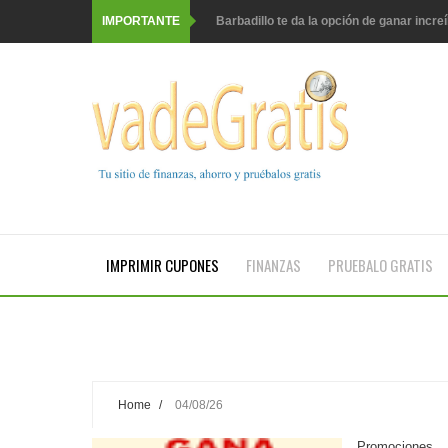
IMPORTANTE
Barbadillo te da la opción de ganar incre
Prueba gratis hohes C Vitamin C-irup
Prueba gratis Maison Perrier France
Gana premios Pokémon con Kellogg's
Corona te regala un velero inolvidable e
Comprar Asevi tiene premio, nevera y u
El milagrito te lleva a Sevilla
IMPRIMIR CUPONES
FINANZAS
PRUEBALO GRATIS
Fuze Tea regala 100 premios al día
Oreo te da la oportunidad de ganar incre
Compra 5€ en productos MP y gana tu bil
Home
/
04/08/26
Date el gustazo con Grefusa y gana un p
Promociones