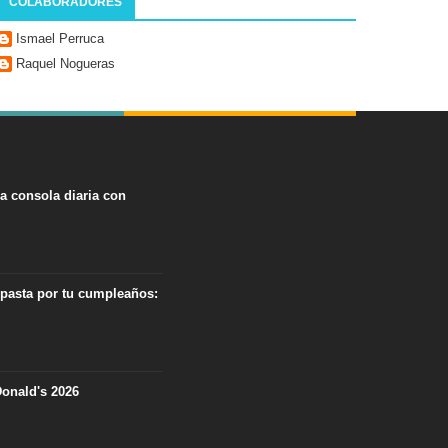
COLABORADORES
Ismael Perruca
Raquel Nogueras
na consola diaria con
 pasta por tu cumpleaños:
onald's 2026