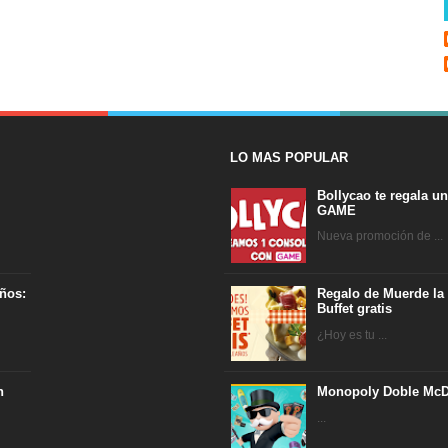
LO MAS POPULAR
Bollycao te regala u
GAME
Nueva promoción de ...
ños:
Regalo de Muerde la
Buffet gratis
¿Hoy es tu ...
n
Monopoly Doble McD
...