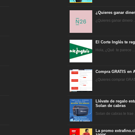
¿Quieres ganar dine
¿Quieres ganar dinero ..
El Corte Inglés te r
Hola, ¿Qué te parece ..
Compra GRATIS en A
¿Quieres comprar GRATI
Llévate de regalo es
Solan de cabras
Solan de cabras te trae .
La promo extrafino.c