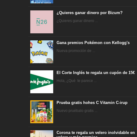
¿Quieres ganar dinero por Bizum?
¿Quieres ganar dinero ...
Gana premios Pokémon con Kellogg's
Nueva promoción de ...
El Corte Inglés te regala un cupón de 15€
Hola, ¿Qué te parece ...
Prueba gratis hohes C Vitamin C-irup
Nuevo pruébalo gratis ...
Corona te regala un velero inolvidable en