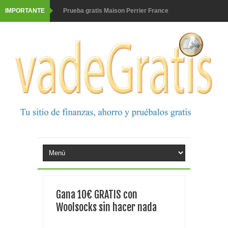
IMPORTANTE
Gana premios Pokémon con Kellogg's
Corona te regala un velero inolvidable en velero y más
premios
Comprar Asevi tiene premio, nevera y un año de
productos
El milagrito te lleva a Sevilla
Fuze Tea regala 100 premios al día
Oreo te da la oportunidad de ganar increíbles premios
Compra 5€ en productos MP y gana tu billete dorado
Gana 10€ GRATIS con
Date el gustazo con Grefusa y gana un patinete con
Woolsocks sin hacer nada
casco