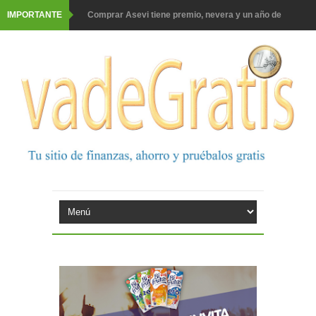
IMPORTANTE
Comprar Asevi tiene premio, nevera y un año de
productos
El milagrito te lleva a Sevilla
Fuze Tea regala 100 premios al día
Oreo te da la oportunidad de ganar increíbles premios
Consigue una Nintendo Switch y un viaje con Enjoy
Monopoly Doble McDonald's 2026
Tu rutina de belleza tiene recompensa con Philips
Prueba gratis hohes C Vitamin C-irup
Prueba gratis Maison Perrier France
Gana premios Pokémon con Kellogg's