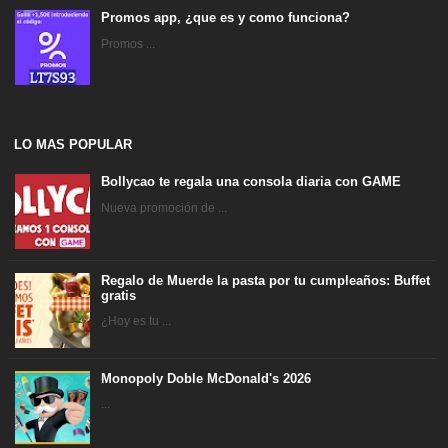
Promos app, ¿que es y como funciona?
Promos ...
LO MAS POPULAR
Bollycao te regala una consola diaria con GAME
Nueva promoción de ...
Regalo de Muerde la pasta por tu cumpleaños: Buffet
gratis
¿Hoy es tu ...
Monopoly Doble McDonald's 2026
...