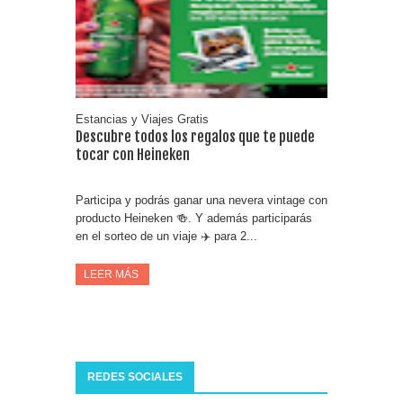
Fuze Tea regala 100 premios al día
Oreo te da la oportunidad de ganar increíbles premios
Compra 5€ en productos MP y gana tu billete dorado
Estancias y Viajes Gratis
Descubre todos los regalos que te puede
tocar con Heineken
Participa y podrás ganar una nevera vintage con
producto Heineken 🍻. Y además participarás
en el sorteo de un viaje ✈️ para 2...
LEER MÁS
REDES SOCIALES