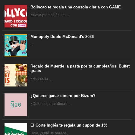
Bollycao te regala una consola diaria con GAME
Nueva promoción de ...
Monopoly Doble McDonald's 2026
...
Regalo de Muerde la pasta por tu cumpleaños: Buffet
gratis
¿Hoy es tu ...
¿Quieres ganar dinero por Bizum?
¿Quieres ganar dinero ...
El Corte Inglés te regala un cupón de 15€
Hola, ¿Qué te parece ...