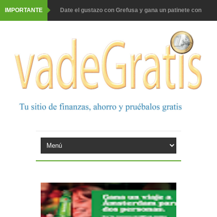
IMPORTANTE
Date el gustazo con Grefusa y gana un patinete con
casco
Barbadillo te da la opción de ganar increíbles premios
Prueba gratis hohes C Vitamin C-irup
Prueba gratis Maison Perrier France
Gana premios Pokémon con Kellogg's
Corona te regala un velero inolvidable en velero y más
premios
Comprar Asevi tiene premio, nevera y un año de
productos
El milagrito te lleva a Sevilla