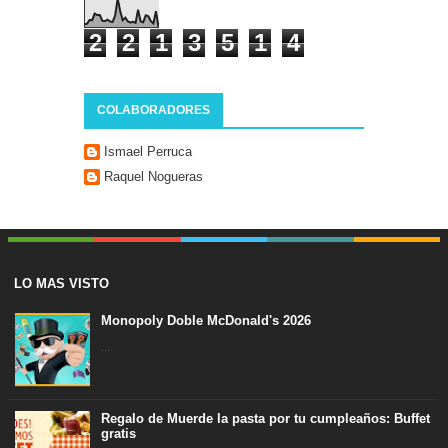
2
2
1
3
5
1
4
COLABORADORES
Ismael Perruca
Raquel Nogueras
LO MAS VISTO
Monopoly Doble McDonald's 2026
...
Regalo de Muerde la pasta por tu cumpleaños: Buffet
gratis