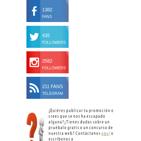
1382
FANS
435
FOLLOWERS
2582
FOLLOWERS
211 FANS
TELEGRAM