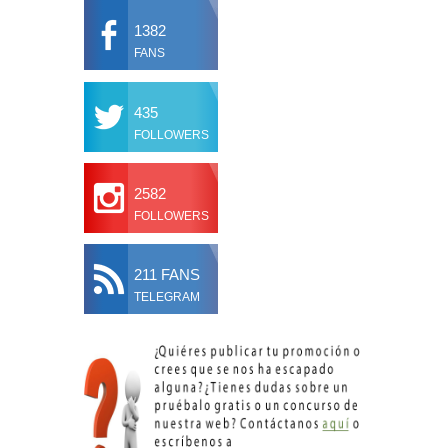
1382
FANS
435
FOLLOWERS
2582
FOLLOWERS
211 FANS
TELEGRAM