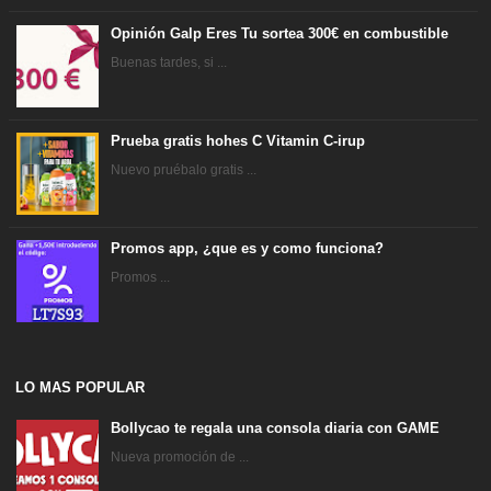
Opinión Galp Eres Tu sortea 300€ en combustible
Buenas tardes, si ...
Prueba gratis hohes C Vitamin C-irup
Nuevo pruébalo gratis ...
Promos app, ¿que es y como funciona?
Promos ...
LO MAS POPULAR
Bollycao te regala una consola diaria con GAME
Nueva promoción de ...