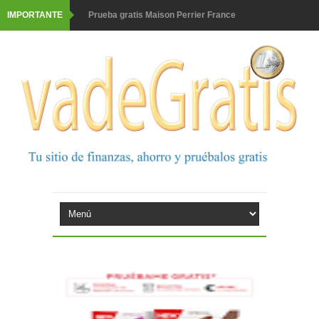
IMPORTANTE
Prueba gratis Maison Perrier France
Gana premios Pokémon con Kellogg's
Corona te regala un velero inolvidable en velero y más
premios
Comprar Asevi tiene premio, nevera y un año de
productos
El milagrito te lleva a Sevilla
Fuze Tea regala 100 premios al día
Oreo te da la oportunidad de ganar increíbles premios
Consigue una Nintendo Switch y un viaje con Enjoy
Monopoly Doble McDonald's 2026