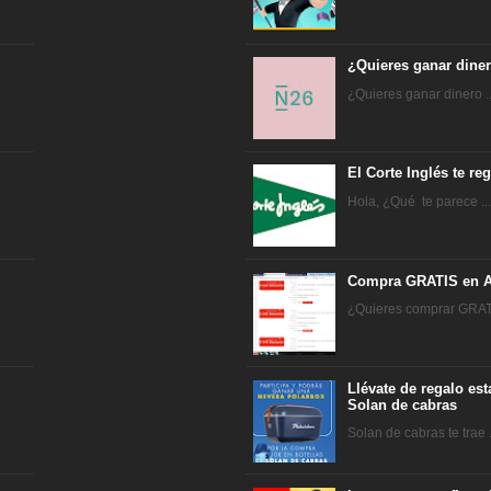
¿Quieres ganar dine
¿Quieres ganar dinero ..
El Corte Inglés te r
Hola, ¿Qué te parece ..
Compra GRATIS en A
¿Quieres comprar GRATI
Llévate de regalo es
Solan de cabras
Solan de cabras te trae .