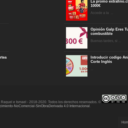
La promo extrafino.c
1000€
Accede a la ...
Opinión Galp Eres Tu
combustible
Buenas tardes, si ...
rtea
Introducir codigo An
Corte Inglés
...
r Raquel e Ismael - 2018-2020. Todos los derechos reservados. ©
imiento-NoComercial-SinObraDerivada 4.0 Internacional
.
Ho