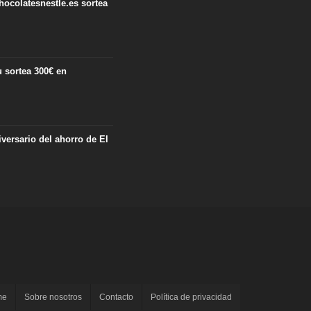
hocolatesnestle.es sortea
 sortea 300€ en
iversario del ahorro de El
me
Sobre nosotros
Contacto
Política de privacidad