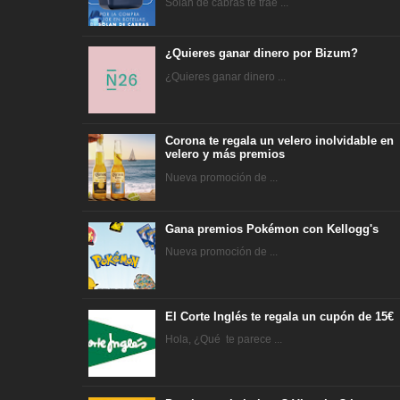
Solan de cabras te trae ...
¿Quieres ganar dinero por Bizum?
¿Quieres ganar dinero ...
Corona te regala un velero inolvidable en
velero y más premios
Nueva promoción de ...
Gana premios Pokémon con Kellogg's
Nueva promoción de ...
El Corte Inglés te regala un cupón de 15€
Hola, ¿Qué te parece ...