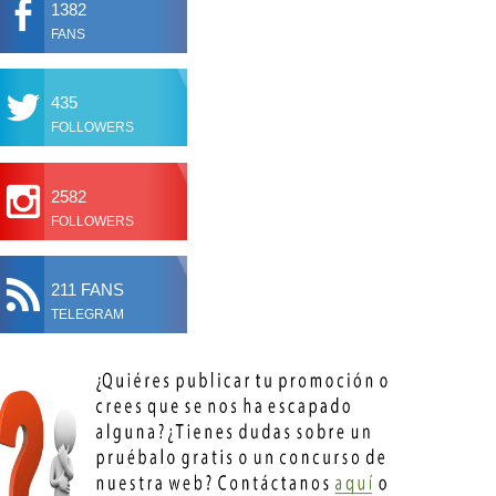
1382
FANS
435
FOLLOWERS
2582
FOLLOWERS
211 FANS
TELEGRAM