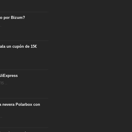
ro por Bizum?
.
egala un cupón de 15€
.
liExpress
S ...
ta nevera Polarbox con
..