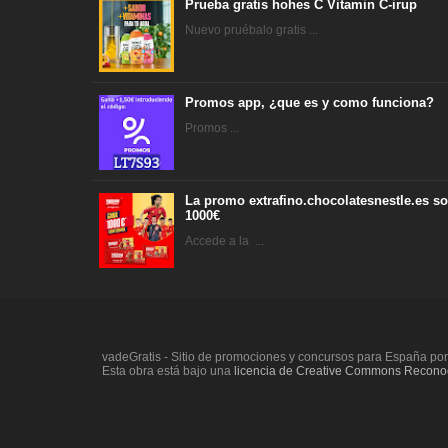
Prueba gratis hohes C Vitamin C-irup
Nuevo pruébalo gratis ...
Promos app, ¿que es y como funciona?
Promos ...
La promo extrafino.chocolatesnestle.es so
1000€
Accede a la ...
vadeGratis - Sitio de promociones y concursos para España po
Esta obra está bajo una
licencia de Creative Commons Reconoc