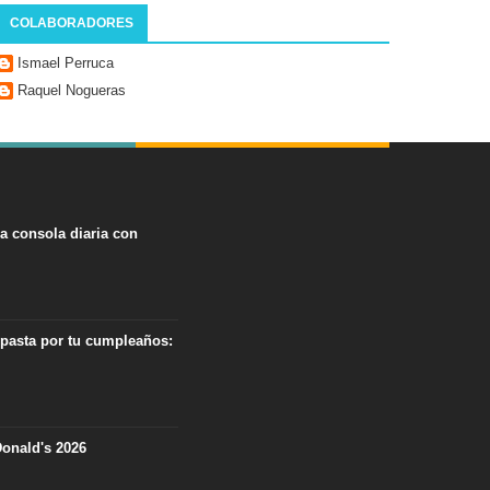
COLABORADORES
Ismael Perruca
Raquel Nogueras
na consola diaria con
 pasta por tu cumpleaños:
onald's 2026