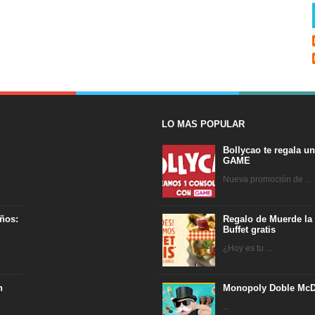
LO MAS POPULAR
Bollycao te regala u
GAME
Nueva promoción de ...
ños:
Regalo de Muerde la
Buffet gratis
¿Hoy es tu ...
n
Monopoly Doble McD
...