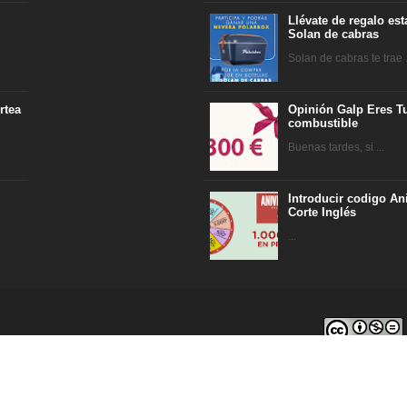
Llévate de regalo es
Solan de cabras
Solan de cabras te trae .
rtea
Opinión Galp Eres Tu
combustible
Buenas tardes, si ...
Introducir codigo An
Corte Inglés
...
r Raquel e Ismael - 2018-2020. Todos los derechos reservados. ©
imiento-NoComercial-SinObraDerivada 4.0 Internacional
.
Ho