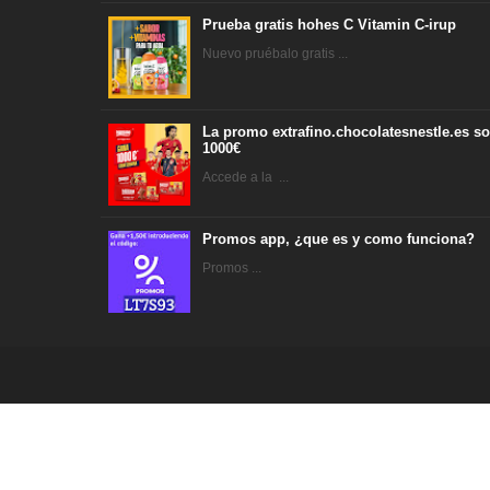
Prueba gratis hohes C Vitamin C-irup
Nuevo pruébalo gratis ...
La promo extrafino.chocolatesnestle.es so
1000€
Accede a la ...
Promos app, ¿que es y como funciona?
Promos ...
vadeGratis - Sitio de promociones y concursos para España po
Esta obra está bajo una
licencia de Creative Commons Reconoc