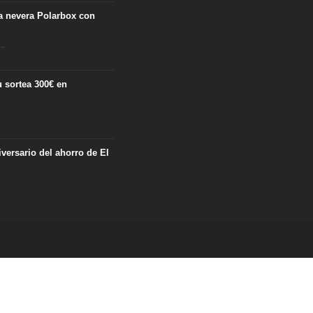
ta nevera Polarbox con
..
 sortea 300€ en
iversario del ahorro de El
me
Sobre nosotros
Contacto
Política de privacidad