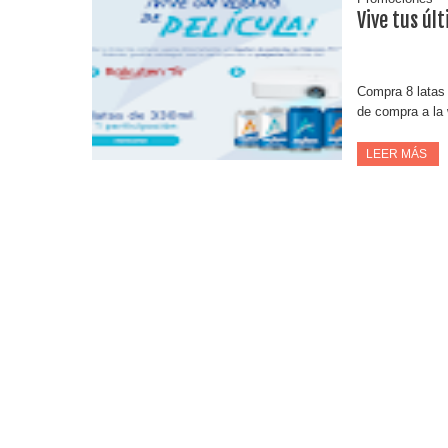
Vive tus úl
Compra 8 latas 
de compra a la w
LEER MÁS