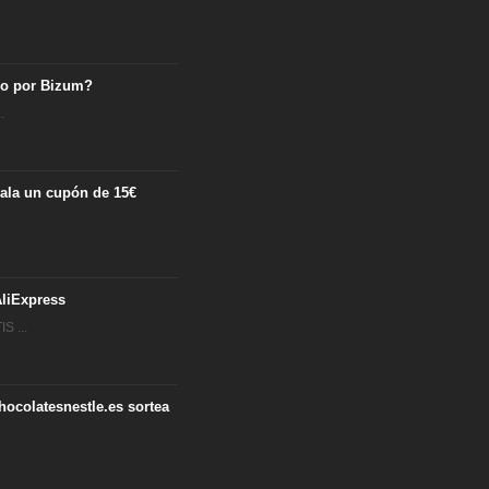
ro por Bizum?
.
egala un cupón de 15€
.
liExpress
S ...
hocolatesnestle.es sortea