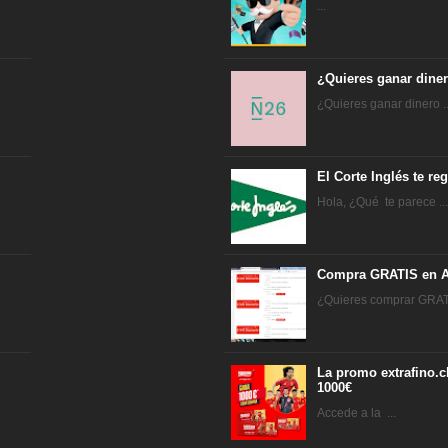
...
¿Quieres ganar dine
¿Quieres ganar dinero ..
El Corte Inglés te r
Hola, ¿Qué te parece ..
Compra GRATIS en A
¿Quieres comprar GRATI
La promo extrafino.c
1000€
Accede a la ...