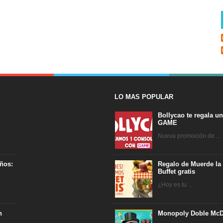
LO MAS POPULAR
Bollycao te regala u
GAME
Nueva promoción de ...
ños:
Regalo de Muerde la
Buffet gratis
¿Hoy es tu ...
n
Monopoly Doble McD