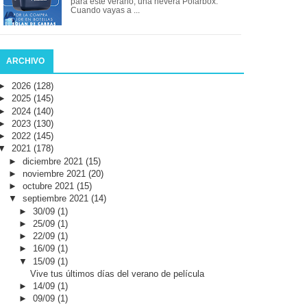
para este verano, una nevera Polarbox.
Cuando vayas a ...
ARCHIVO
►
2026
(128)
►
2025
(145)
►
2024
(140)
►
2023
(130)
►
2022
(145)
▼
2021
(178)
►
diciembre 2021
(15)
►
noviembre 2021
(20)
►
octubre 2021
(15)
▼
septiembre 2021
(14)
►
30/09
(1)
►
25/09
(1)
►
22/09
(1)
►
16/09
(1)
▼
15/09
(1)
Vive tus últimos días del verano de película
►
14/09
(1)
►
09/09
(1)