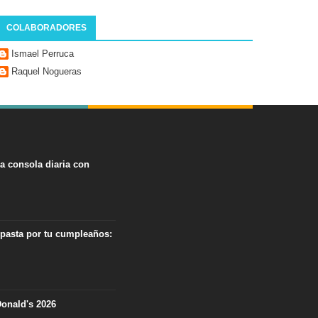
COLABORADORES
Ismael Perruca
Raquel Nogueras
na consola diaria con
 pasta por tu cumpleaños:
onald's 2026