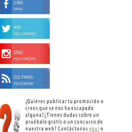
1382
FANS
435
FOLLOWERS
2582
FOLLOWERS
211 FANS
TELEGRAM