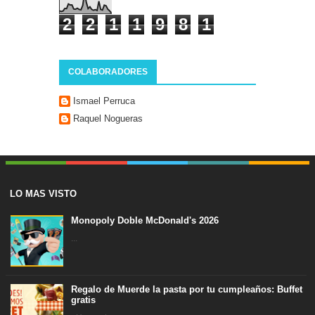
2
2
1
1
9
8
1
COLABORADORES
Ismael Perruca
Raquel Nogueras
LO MAS VISTO
Monopoly Doble McDonald's 2026
...
Regalo de Muerde la pasta por tu cumpleaños: Buffet
gratis