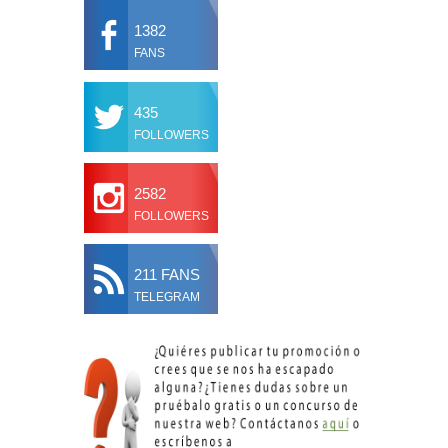
1382
FANS
435
FOLLOWERS
2582
FOLLOWERS
211 FANS
TELEGRAM