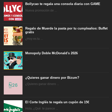
Bollycao te regala una consola diaria con GAME
Nueva promoción de ...
Regalo de Muerde la pasta por tu cumpleaños: Buffet
gratis
¿Hoy es tu ...
Monopoly Doble McDonald's 2026
...
¿Quieres ganar dinero por Bizum?
¿Quieres ganar dinero ...
El Corte Inglés te regala un cupón de 15€
Hola, ¿Qué te parece ...