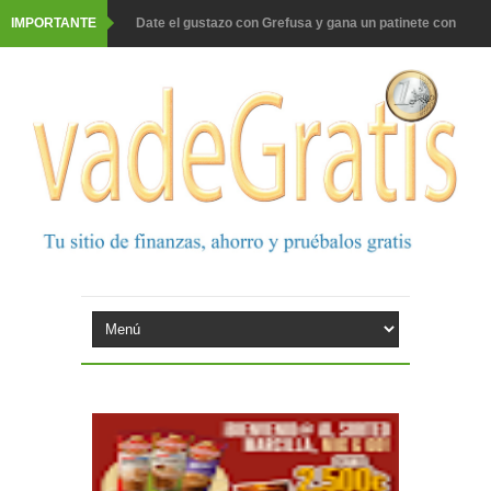
IMPORTANTE
Date el gustazo con Grefusa y gana un patinete con
casco
Barbadillo te da la opción de ganar increíbles premios
Prueba gratis hohes C Vitamin C-irup
Prueba gratis Maison Perrier France
Gana premios Pokémon con Kellogg's
Corona te regala un velero inolvidable en velero y más
premios
Comprar Asevi tiene premio, nevera y un año de
productos
El milagrito te lleva a Sevilla