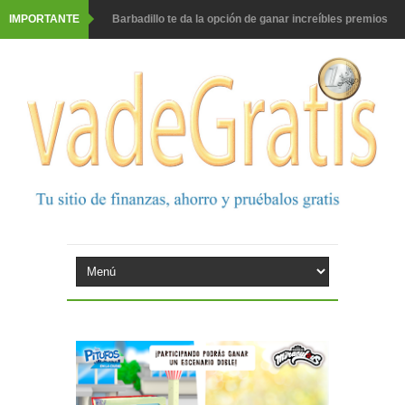
IMPORTANTE
Barbadillo te da la opción de ganar increíbles premios
Prueba gratis hohes C Vitamin C-irup
Prueba gratis Maison Perrier France
Gana premios Pokémon con Kellogg's
Corona te regala un velero inolvidable en velero y más
premios
Comprar Asevi tiene premio, nevera y un año de
productos
El milagrito te lleva a Sevilla
Fuze Tea regala 100 premios al día
Oreo te da la oportunidad de ganar increíbles premios