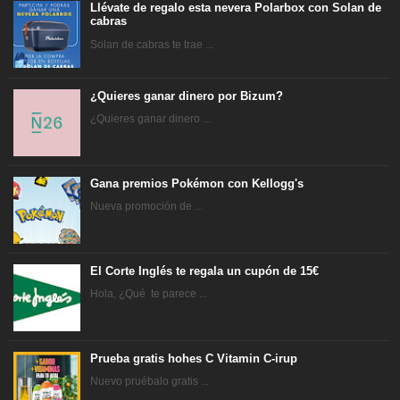
Llévate de regalo esta nevera Polarbox con Solan de
cabras
Solan de cabras te trae ...
¿Quieres ganar dinero por Bizum?
¿Quieres ganar dinero ...
Gana premios Pokémon con Kellogg's
Nueva promoción de ...
El Corte Inglés te regala un cupón de 15€
Hola, ¿Qué te parece ...
Prueba gratis hohes C Vitamin C-irup
Nuevo pruébalo gratis ...