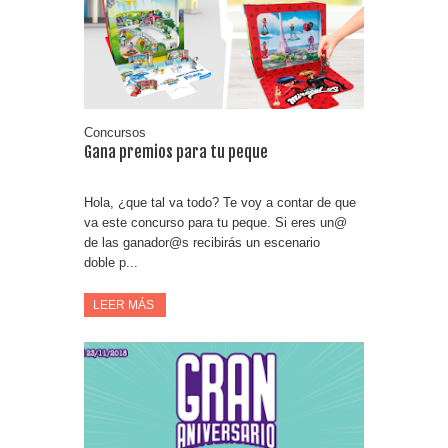
Compra 5€ en productos MP y gana tu billete dorado
Date el gustazo con Grefusa y gana un patinete con
casco
Concursos
Gana premios para tu peque
Hola, ¿que tal va todo? Te voy a contar de que
va este concurso para tu peque. Si eres un@
de las ganador@s recibirás un escenario
doble p...
LEER MÁS