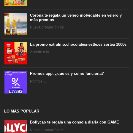
Corona te regala un velero inolvidable en velero y
más premios
Nueva promoción de ...
La promo extrafino.chocolatesnestle.es sortea 1000€
Accede a la ...
Promos app, ¿que es y como funciona?
Promos ...
LO MAS POPULAR
Bollycao te regala una consola diaria con GAME
Nueva promoción de ...