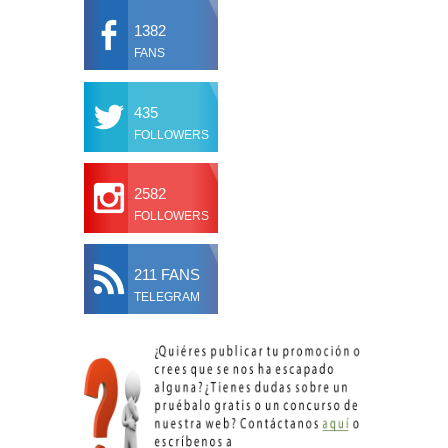
1382
FANS
435
FOLLOWERS
2582
FOLLOWERS
211 FANS
TELEGRAM