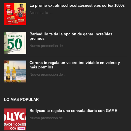
La promo extrafino.chocolatesnestle.es sortea 1000€
Accede a la ...
Barbadillo te da la opción de ganar increíbles
premios
Nueva promoción de ...
Corona te regala un velero inolvidable en velero y
más premios
Nueva promoción de ...
LO MAS POPULAR
Bollycao te regala una consola diaria con GAME
Nueva promoción de ...