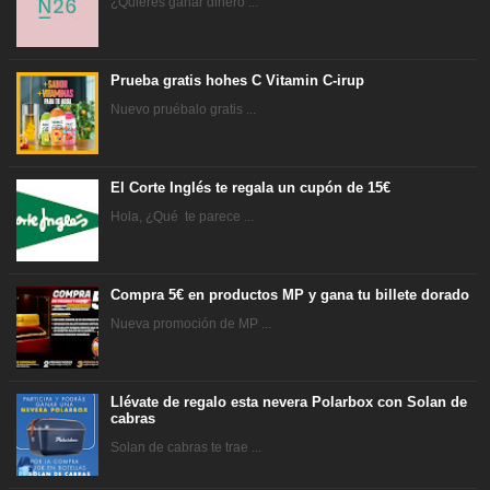
¿Quieres ganar dinero ...
Prueba gratis hohes C Vitamin C-irup
Nuevo pruébalo gratis ...
El Corte Inglés te regala un cupón de 15€
Hola, ¿Qué te parece ...
Compra 5€ en productos MP y gana tu billete dorado
Nueva promoción de MP ...
Llévate de regalo esta nevera Polarbox con Solan de
cabras
Solan de cabras te trae ...