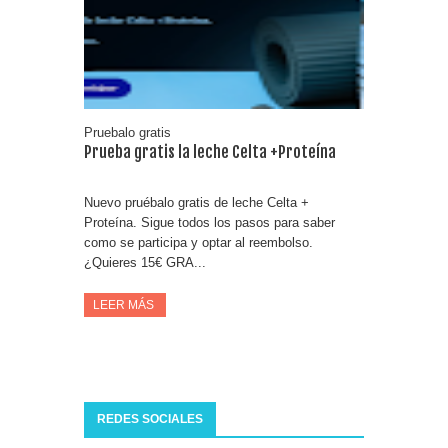
Fuze Tea regala 100 premios al día
Oreo te da la oportunidad de ganar increíbles premios
Compra 5€ en productos MP y gana tu billete dorado
Pruebalo gratis
Prueba gratis la leche Celta +Proteína
Nuevo pruébalo gratis de leche Celta +
Proteína. Sigue todos los pasos para saber
como se participa y optar al reembolso.
¿Quieres 15€ GRA...
LEER MÁS
REDES SOCIALES