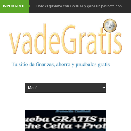
IMPORTANTE
Date el gustazo con Grefusa y gana un patinete con
casco
Barbadillo te da la opción de ganar increíbles premios
Prueba gratis hohes C Vitamin C-irup
Prueba gratis Maison Perrier France
Gana premios Pokémon con Kellogg's
Corona te regala un velero inolvidable en velero y más
premios
Comprar Asevi tiene premio, nevera y un año de
productos
El milagrito te lleva a Sevilla