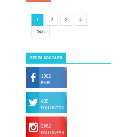
1
2
3
4
Next
REDES SOCIALES
1382
FANS
435
FOLLOWERS
2582
FOLLOWERS