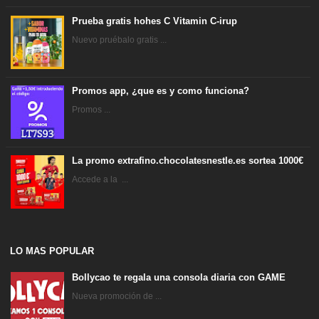
Prueba gratis hohes C Vitamin C-irup
Nuevo pruébalo gratis ...
Promos app, ¿que es y como funciona?
Promos ...
La promo extrafino.chocolatesnestle.es sortea 1000€
Accede a la ...
LO MAS POPULAR
Bollycao te regala una consola diaria con GAME
Nueva promoción de ...