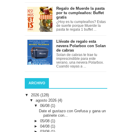
Regalo de Muerde la pasta
por tu cumpleaños: Buffet
gratis
¿Hoy es tu cumpleaños? Estas
de suerte porque Muerde la
pasta te regala 1 buffet ...
Llévate de regalo esta
nevera Polarbox con Solan
de cabras
Solan de cabras te trae tu
imprescindible para este
verano, una nevera Polarbox.
Cuando vayas a ...
ARCHIVO
▼
2026
(128)
▼
agosto 2026
(4)
▼
06/08
(1)
Date el gustazo con Grefusa y gana un
patinete con...
►
05/08
(1)
►
04/08
(1)
►
03/08
(1)