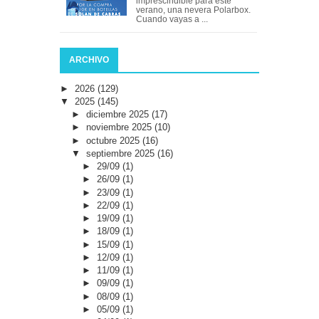
imprescindible para este
verano, una nevera Polarbox.
Cuando vayas a ...
ARCHIVO
►
2026
(129)
▼
2025
(145)
►
diciembre 2025
(17)
►
noviembre 2025
(10)
►
octubre 2025
(16)
▼
septiembre 2025
(16)
►
29/09
(1)
►
26/09
(1)
►
23/09
(1)
►
22/09
(1)
►
19/09
(1)
►
18/09
(1)
►
15/09
(1)
►
12/09
(1)
►
11/09
(1)
►
09/09
(1)
►
08/09
(1)
►
05/09
(1)