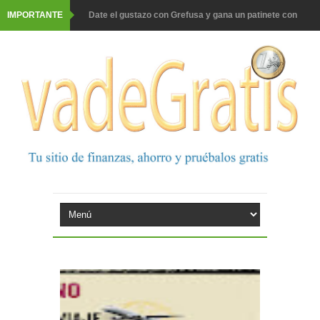
IMPORTANTE
Date el gustazo con Grefusa y gana un patinete con
casco
Barbadillo te da la opción de ganar increíbles premios
Prueba gratis hohes C Vitamin C-irup
Prueba gratis Maison Perrier France
Gana premios Pokémon con Kellogg's
Corona te regala un velero inolvidable en velero y más
premios
Comprar Asevi tiene premio, nevera y un año de
productos
El milagrito te lleva a Sevilla