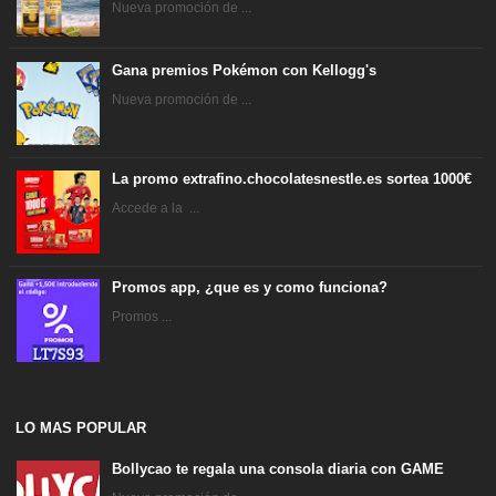
Nueva promoción de ...
Gana premios Pokémon con Kellogg's
Nueva promoción de ...
La promo extrafino.chocolatesnestle.es sortea 1000€
Accede a la ...
Promos app, ¿que es y como funciona?
Promos ...
LO MAS POPULAR
Bollycao te regala una consola diaria con GAME