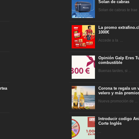
Solan de cabras
Solan de cabras te trae .
La promo extrafino.c
1000€
Accede a la ...
Opinión Galp Eres Tu
combustible
Buenas tardes, si ...
rtea
Corona te regala un 
velero y más premio
Nueva promoción de ...
Introducir codigo An
Corte Inglés
...