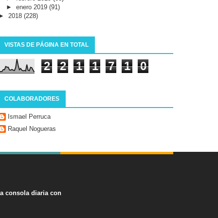
►
enero 2019
(91)
►
2018
(228)
VISTAS DE PÁGINA EN TOTAL
2
2
1
1
7
1
0
COLABORADORES
Ismael Perruca
Raquel Nogueras
na consola diaria con