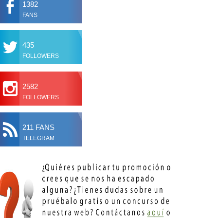
1382
FANS
435
FOLLOWERS
2582
FOLLOWERS
211 FANS
TELEGRAM