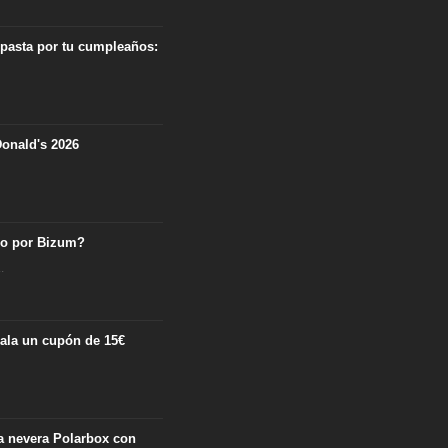
 pasta por tu cumpleaños:
onald's 2026
ro por Bizum?
.
egala un cupón de 15€
.
ta nevera Polarbox con