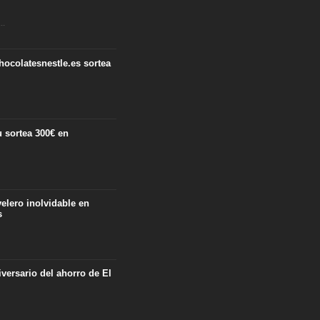
..
hocolatesnestle.es sortea
 sortea 300€ en
velero inolvidable en
s
iversario del ahorro de El