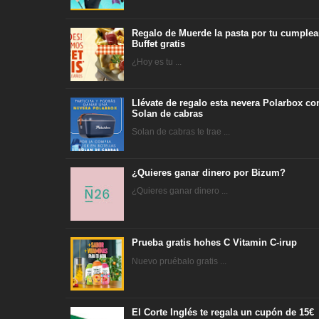
Regalo de Muerde la pasta por tu cumplea
Buffet gratis
¿Hoy es tu ...
Llévate de regalo esta nevera Polarbox co
Solan de cabras
Solan de cabras te trae ...
¿Quieres ganar dinero por Bizum?
¿Quieres ganar dinero ...
Prueba gratis hohes C Vitamin C-irup
Nuevo pruébalo gratis ...
El Corte Inglés te regala un cupón de 15€