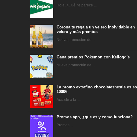
Hola, ¿Qué te parece ...
Corona te regala un velero inolvidable en
velero y más premios
Nueva promoción de ...
Gana premios Pokémon con Kellogg's
Nueva promoción de ...
La promo extrafino.chocolatesnestle.es so
1000€
Accede a la ...
Promos app, ¿que es y como funciona?
Promos ...