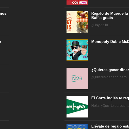
ños:
Regalo de Muerde la
Buffet gratis
¿Hoy es tu ...
n
Monopoly Doble McD
...
¿Quieres ganar dine
¿Quieres ganar dinero ..
El Corte Inglés te r
Hola, ¿Qué te parece ..
Llévate de regalo es