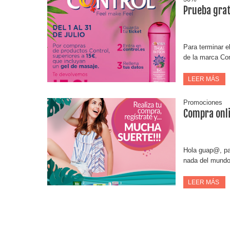
Prueba grat
Para terminar el
de la marca Con
LEER MÁS
Promociones
Compra onli
Hola guap@, par
nada del mundo
LEER MÁS