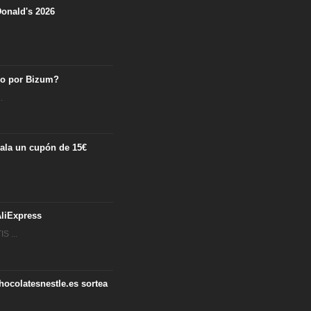
onald's 2026
ro por Bizum?
.
egala un cupón de 15€
.
liExpress
S ...
hocolatesnestle.es sortea