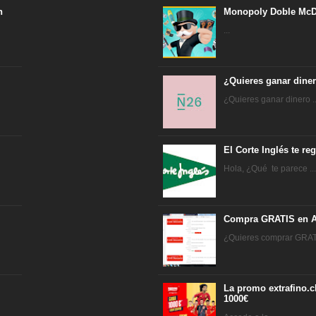
n
Monopoly Doble McD
...
¿Quieres ganar dine
¿Quieres ganar dinero ..
El Corte Inglés te r
Hola, ¿Qué te parece ..
Compra GRATIS en A
¿Quieres comprar GRATI
La promo extrafino.c
1000€