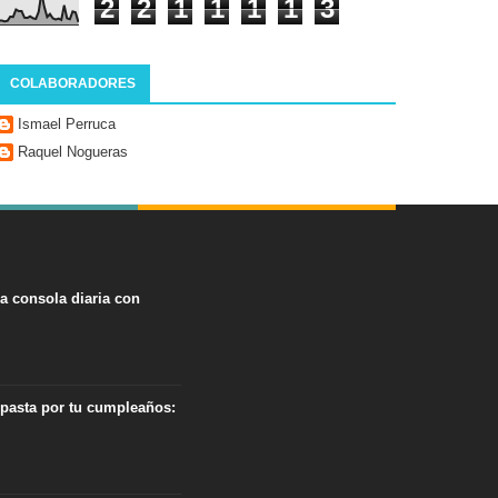
2
2
1
1
1
1
3
COLABORADORES
Ismael Perruca
Raquel Nogueras
na consola diaria con
 pasta por tu cumpleaños: