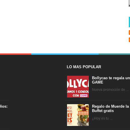
LO MAS POPULAR
Bollycao te regala u
GAME
Nueva promoción de ...
ños:
Regalo de Muerde la
Buffet gratis
¿Hoy es tu ...