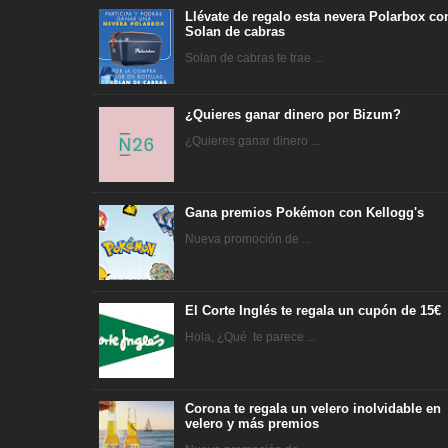
Llévate de regalo esta nevera Polarbox co
Solan de cabras
Solan de cabras te trae ...
¿Quieres ganar dinero por Bizum?
¿Quieres ganar dinero ...
Gana premios Pokémon con Kellogg's
Nueva promoción de ...
El Corte Inglés te regala un cupón de 15€
Hola, ¿Qué te parece ...
Corona te regala un velero inolvidable en
velero y más premios