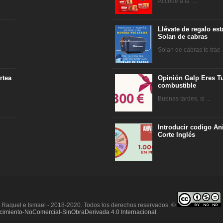
Accede a la ...
Llévate de regalo es
Solan de cabras
Solan de cabras te trae .
rtea
Opinión Galp Eres Tu
combustible
Buenas tardes, si ...
Introducir codigo An
Corte Inglés
...
r Raquel e Ismael - 2018-2020. Todos los derechos reservados. ©
imiento-NoComercial-SinObraDerivada 4.0 Internacional
.