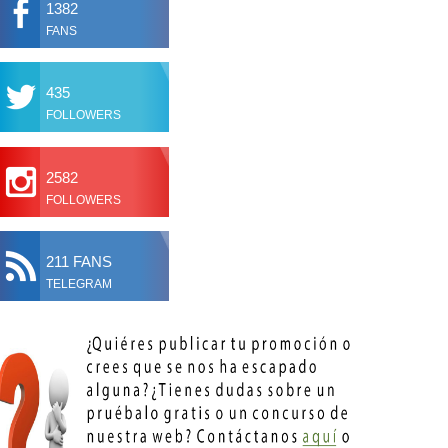
1382
FANS
435
FOLLOWERS
2582
FOLLOWERS
211 FANS
TELEGRAM