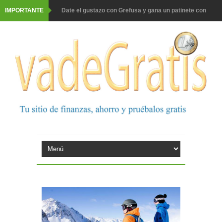
IMPORTANTE
Date el gustazo con Grefusa y gana un patinete con
casco
Barbadillo te da la opción de ganar increíbles premios
Prueba gratis hohes C Vitamin C-irup
Prueba gratis Maison Perrier France
Gana premios Pokémon con Kellogg's
Corona te regala un velero inolvidable en velero y más
premios
Comprar Asevi tiene premio, nevera y un año de
productos
El milagrito te lleva a Sevilla