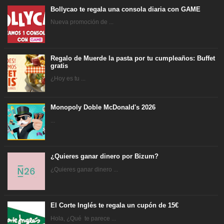
Bollycao te regala una consola diaria con GAME
Nueva promoción de ...
Regalo de Muerde la pasta por tu cumpleaños: Buffet
gratis
¿Hoy es tu ...
Monopoly Doble McDonald's 2026
...
¿Quieres ganar dinero por Bizum?
¿Quieres ganar dinero ...
El Corte Inglés te regala un cupón de 15€
Hola, ¿Qué te parece ...