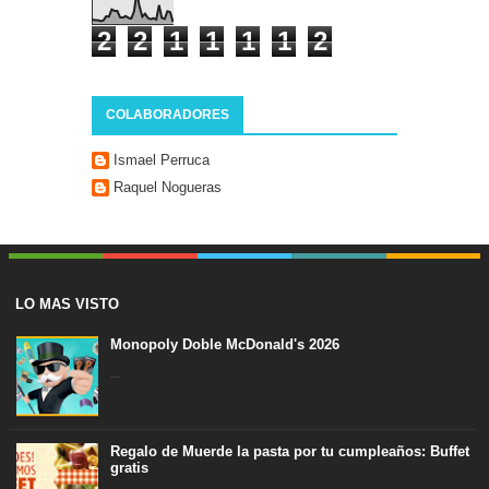
2
2
1
1
1
1
2
COLABORADORES
Ismael Perruca
Raquel Nogueras
LO MAS VISTO
Monopoly Doble McDonald's 2026
...
Regalo de Muerde la pasta por tu cumpleaños: Buffet
gratis