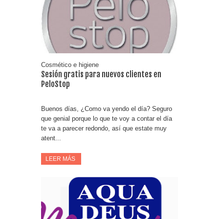
Fuze Tea regala 100 premios al día
Oreo te da la oportunidad de ganar increíbles premios
Compra 5€ en productos MP y gana tu billete dorado
Cosmético e higiene
Sesión gratis para nuevos clientes en
PeloStop
Buenos días, ¿Como va yendo el día? Seguro
que genial porque lo que te voy a contar el día
te va a parecer redondo, así que estate muy
atent...
LEER MÁS