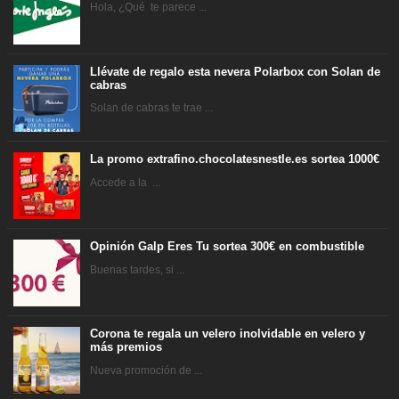
Hola, ¿Qué te parece ...
Llévate de regalo esta nevera Polarbox con Solan de
cabras
Solan de cabras te trae ...
La promo extrafino.chocolatesnestle.es sortea 1000€
Accede a la ...
Opinión Galp Eres Tu sortea 300€ en combustible
Buenas tardes, si ...
Corona te regala un velero inolvidable en velero y
más premios
Nueva promoción de ...