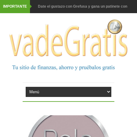
IMPORTANTE
Date el gustazo con Grefusa y gana un patinete con
casco
Barbadillo te da la opción de ganar increíbles premios
Prueba gratis hohes C Vitamin C-irup
Prueba gratis Maison Perrier France
Gana premios Pokémon con Kellogg's
Corona te regala un velero inolvidable en velero y más
premios
Comprar Asevi tiene premio, nevera y un año de
productos
El milagrito te lleva a Sevilla