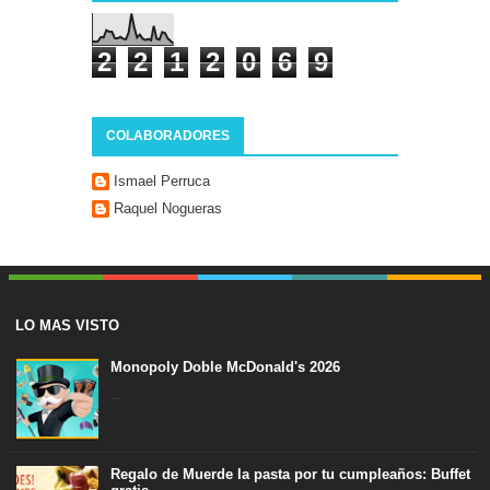
2
2
1
2
0
6
9
COLABORADORES
Ismael Perruca
Raquel Nogueras
LO MAS VISTO
Monopoly Doble McDonald's 2026
...
Regalo de Muerde la pasta por tu cumpleaños: Buffet