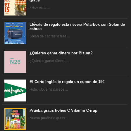
gratis
¿Hoy es tu ...
Llévate de regalo esta nevera Polarbox con Solan de
cabras
Solan de cabras te trae ...
¿Quieres ganar dinero por Bizum?
¿Quieres ganar dinero ...
El Corte Inglés te regala un cupón de 15€
Hola, ¿Qué te parece ...
Prueba gratis hohes C Vitamin C-irup
Nuevo pruébalo gratis ...