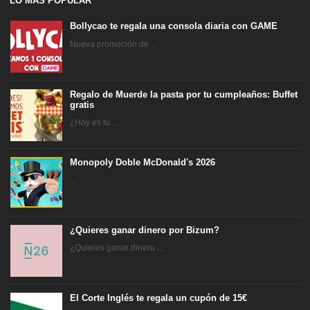
LO MAS POPULAR
Bollycao te regala una consola diaria con GAME
Nueva promoción de ...
Regalo de Muerde la pasta por tu cumpleaños: Buffet
gratis
¿Hoy es tu ...
Monopoly Doble McDonald's 2026
...
¿Quieres ganar dinero por Bizum?
¿Quieres ganar dinero ...
El Corte Inglés te regala un cupón de 15€