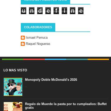
u
n
d
e
f
i
n
e
d
COLABORADORES
Ismael Perruca
Raquel Nogueras
LO MAS VISTO
Monopoly Doble McDonald's 2026
...
Regalo de Muerde la pasta por tu cumpleaños: Buffet
gratis