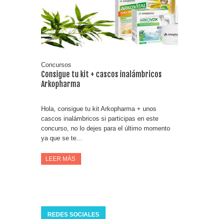
Fuze Tea regala 100 premios al día
Oreo te da la oportunidad de ganar increíbles premios
Compra 5€ en productos MP y gana tu billete dorado
Concursos
Consigue tu kit + cascos inalámbricos
Arkopharma
Hola, consigue tu kit Arkopharma + unos
cascos inalámbricos si participas en este
concurso, no lo dejes para el último momento
ya que se te...
LEER MÁS
REDES SOCIALES