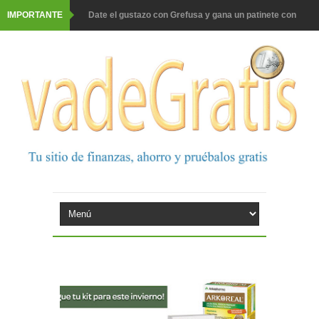
IMPORTANTE
Date el gustazo con Grefusa y gana un patinete con
casco
Barbadillo te da la opción de ganar increíbles premios
Prueba gratis hohes C Vitamin C-irup
Prueba gratis Maison Perrier France
Gana premios Pokémon con Kellogg's
Corona te regala un velero inolvidable en velero y más
premios
Comprar Asevi tiene premio, nevera y un año de
productos
El milagrito te lleva a Sevilla