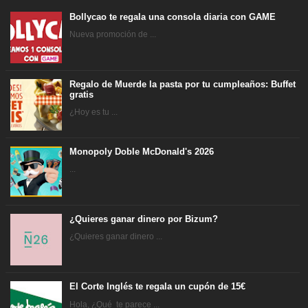
Bollycao te regala una consola diaria con GAME
Nueva promoción de ...
Regalo de Muerde la pasta por tu cumpleaños: Buffet
gratis
¿Hoy es tu ...
Monopoly Doble McDonald's 2026
...
¿Quieres ganar dinero por Bizum?
¿Quieres ganar dinero ...
El Corte Inglés te regala un cupón de 15€
Hola, ¿Qué te parece ...