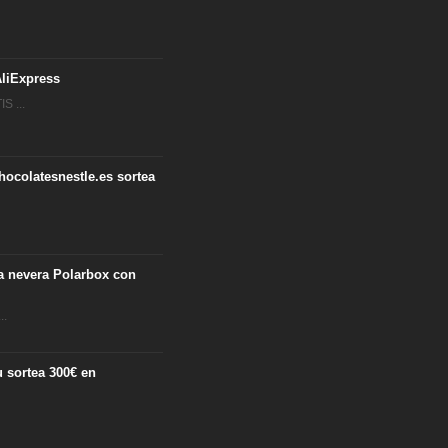
.
liExpress
S ...
hocolatesnestle.es sortea
ta nevera Polarbox con
..
 sortea 300€ en