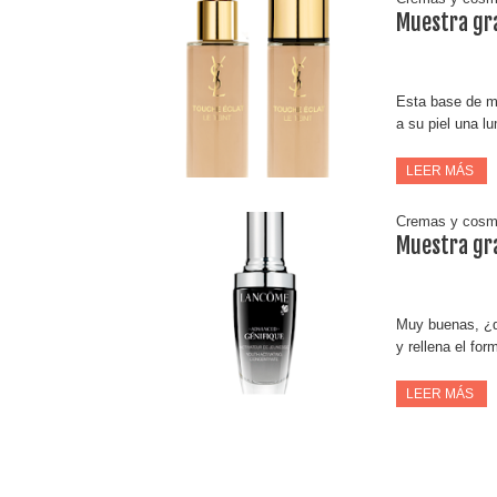
Muestra gra
Esta base de ma
a su piel una lu
LEER MÁS
Cremas y cosm
Muestra gra
Muy buenas, ¿qu
y rellena el fo
LEER MÁS