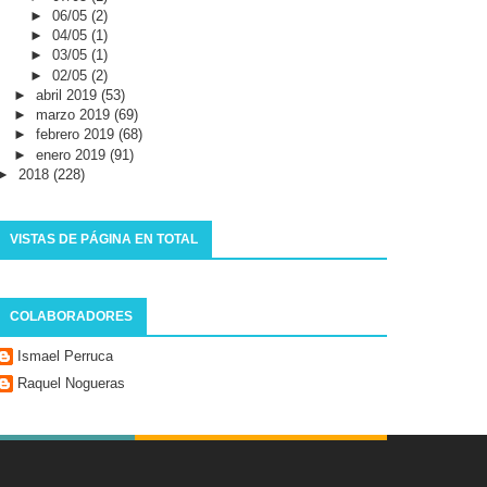
►
06/05
(2)
►
04/05
(1)
►
03/05
(1)
►
02/05
(2)
►
abril 2019
(53)
►
marzo 2019
(69)
►
febrero 2019
(68)
►
enero 2019
(91)
►
2018
(228)
VISTAS DE PÁGINA EN TOTAL
COLABORADORES
Ismael Perruca
Raquel Nogueras