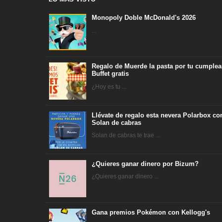
Monopoly Doble McDonald's 2026
...
Regalo de Muerde la pasta por tu cumplea
Buffet gratis
¿Hoy es tu ...
Llévate de regalo esta nevera Polarbox co
Solan de cabras
Solan de cabras te trae ...
¿Quieres ganar dinero por Bizum?
¿Quieres ganar dinero ...
Gana premios Pokémon con Kellogg's