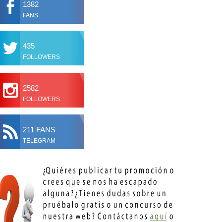
1382
FANS
435
FOLLOWERS
2582
FOLLOWERS
211 FANS
TELEGRAM