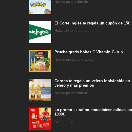
Nueva promoción de ...
El Corte Inglés te regala un cupón de 15€
Hola, ¿Qué te parece ...
Prueba gratis hohes C Vitamin C-irup
Nuevo pruébalo gratis ...
Corona te regala un velero inolvidable en
velero y más premios
Nueva promoción de ...
La promo extrafino.chocolatesnestle.es so
1000€
Accede a la ...