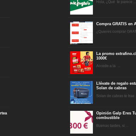
Hola, ¿Qué te parece ..
Compra GRATIS en A
¿Quieres comprar GRATI
La promo extrafino.c
1000€
Accede a la ...
Llévate de regalo es
Solan de cabras
Solan de cabras te trae .
rtea
Opinión Galp Eres Tu
combustible
Buenas tardes, si ...