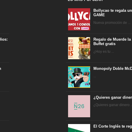
Bollycao te regala u
GAME
Nueva promoción de ...
ños:
Regalo de Muerde la
Buffet gratis
¿Hoy es tu ...
n
Monopoly Doble McD
...
¿Quieres ganar dine
¿Quieres ganar dinero ..
El Corte Inglés te r