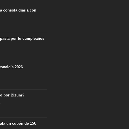
na consola diaria con
 pasta por tu cumpleaños:
onald's 2026
ro por Bizum?
.
egala un cupón de 15€