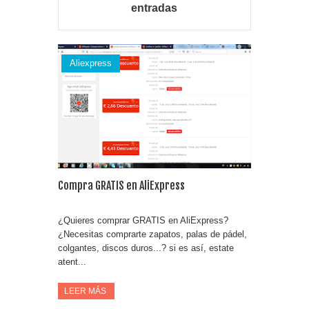
entradas
Fuze Tea regala 100 premios al día
Oreo te da la oportunidad de ganar increíbles premios
Aliexpress
Compra 5€ en productos MP y gana tu billete dorado
Compra GRATIS en AliExpress
¿Quieres comprar GRATIS en AliExpress?
¿Necesitas comprarte zapatos, palas de pádel,
colgantes, discos duros...? si es así, estate
atent...
LEER MÁS