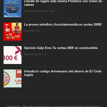
Llévate de regalo esta nevera Polarbox con Solan de
cabras
Solan de cabras te trae ...
La promo extrafino.chocolatesnestle.es sortea 1000€
Accede a la ...
Opinión Galp Eres Tu sortea 300€ en combustible
Buenas tardes, si ...
Introducir codigo Aniversario del ahorro de El Corte
Inglés
...
vadeGratis - Sitio de promociones y concursos para España por Raquel e