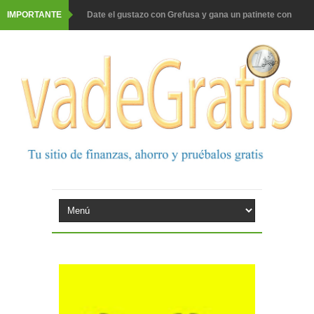
IMPORTANTE
Date el gustazo con Grefusa y gana un patinete con
casco
Barbadillo te da la opción de ganar increíbles premios
Prueba gratis hohes C Vitamin C-irup
Prueba gratis Maison Perrier France
Gana premios Pokémon con Kellogg's
Corona te regala un velero inolvidable en velero y más
premios
Comprar Asevi tiene premio, nevera y un año de
productos
El milagrito te lleva a Sevilla