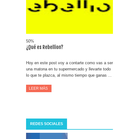
Fuze Tea regala 100 premios al día
Oreo te da la oportunidad de ganar increíbles premios
Compra 5€ en productos MP y gana tu billete dorado
50%
¿Qué es Rebellion?
Hoy en este post voy a contarte como vas a ser
una matona en tu supermercado y llevarte todo
lo que te plazca, al mismo tiempo que ganas ...
LEER MÁS
REDES SOCIALES