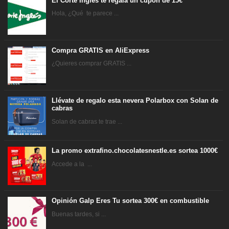
El Corte Inglés te regala un cupón de 15€
Hola, ¿Qué te parece ...
Compra GRATIS en AliExpress
¿Quieres comprar GRATIS ...
Llévate de regalo esta nevera Polarbox con Solan de
cabras
Solan de cabras te trae ...
La promo extrafino.chocolatesnestle.es sortea 1000€
Accede a la ...
Opinión Galp Eres Tu sortea 300€ en combustible
Buenas tardes, si ...