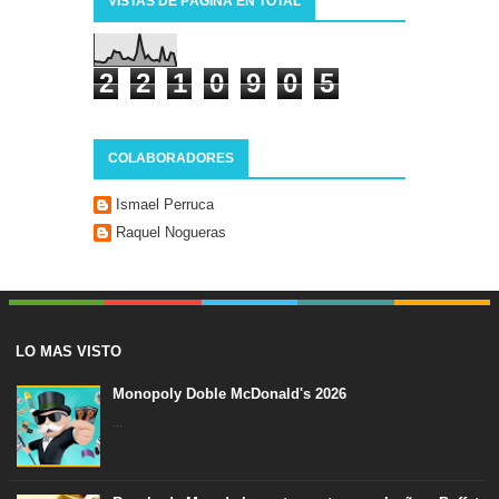
VISTAS DE PÁGINA EN TOTAL
2
2
1
0
9
0
5
COLABORADORES
Ismael Perruca
Raquel Nogueras
LO MAS VISTO
Monopoly Doble McDonald's 2026
...