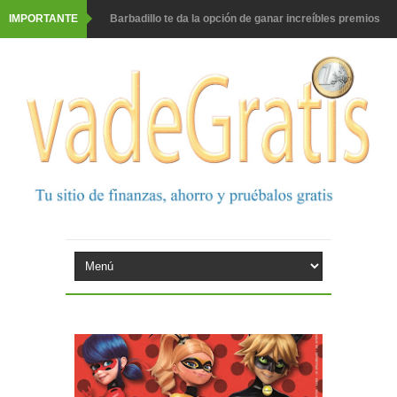
IMPORTANTE
Barbadillo te da la opción de ganar increíbles premios
Prueba gratis hohes C Vitamin C-irup
Prueba gratis Maison Perrier France
Gana premios Pokémon con Kellogg's
Corona te regala un velero inolvidable en velero y más
premios
Comprar Asevi tiene premio, nevera y un año de
productos
El milagrito te lleva a Sevilla
Fuze Tea regala 100 premios al día
Oreo te da la oportunidad de ganar increíbles premios