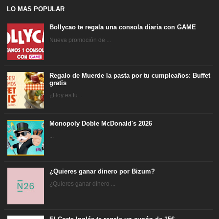
LO MAS POPULAR
Bollycao te regala una consola diaria con GAME
Nueva promoción de ...
Regalo de Muerde la pasta por tu cumpleaños: Buffet
gratis
¿Hoy es tu ...
Monopoly Doble McDonald's 2026
...
¿Quieres ganar dinero por Bizum?
¿Quieres ganar dinero ...