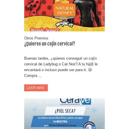
Consigue una Nintendo Switch y un viaje con Enjoy
Date el gustazo con Grefusa y gana un patinete con
casco
Otros Premios
¿Quieres un cojín cervical?
Buenas tardes, ¿quieres conseguir un cojín
cervical de Ladybug o Cat Noir? A tu hij@ le
encantará o incluso puede ser para ti. 😜
Compra ...
LEER MÁS