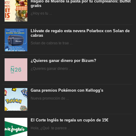
Regalo de Muerde la pasta por tu cumpleaños: Buffet
gratis
¿Hoy es tu ...
Llévate de regalo esta nevera Polarbox con Solan de
cabras
Solan de cabras te trae ...
¿Quieres ganar dinero por Bizum?
¿Quieres ganar dinero ...
Gana premios Pokémon con Kellogg's
Nueva promoción de ...
El Corte Inglés te regala un cupón de 15€
Hola, ¿Qué te parece ...