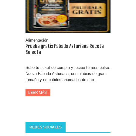
Fuze Tea regala 100 premios al día
Oreo te da la oportunidad de ganar increíbles premios
Compra 5€ en productos MP y gana tu billete dorado
Alimentación
Prueba gratis Fabada Asturiana Receta
Selecta
Sube tu ticket de compra y recibe tu reembolso.
Nueva Fabada Asturiana, con alubias de gran
tamaño y embutidos ahumados de sab...
LEER MÁS
REDES SOCIALES