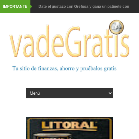
IMPORTANTE
Date el gustazo con Grefusa y gana un patinete con
casco
Barbadillo te da la opción de ganar increíbles premios
Prueba gratis hohes C Vitamin C-irup
Prueba gratis Maison Perrier France
Gana premios Pokémon con Kellogg's
Corona te regala un velero inolvidable en velero y más
premios
Comprar Asevi tiene premio, nevera y un año de
productos
El milagrito te lleva a Sevilla