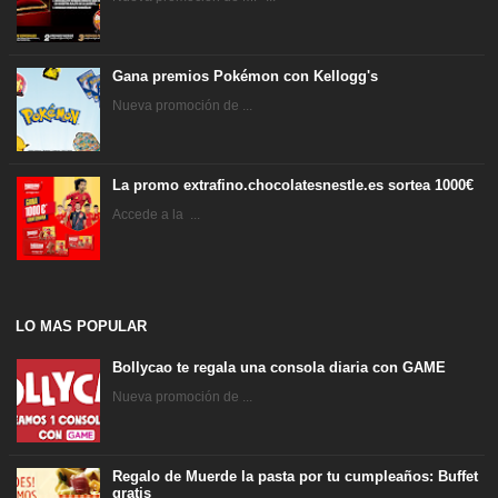
Gana premios Pokémon con Kellogg's
Nueva promoción de ...
La promo extrafino.chocolatesnestle.es sortea 1000€
Accede a la ...
LO MAS POPULAR
Bollycao te regala una consola diaria con GAME
Nueva promoción de ...
Regalo de Muerde la pasta por tu cumpleaños: Buffet
gratis