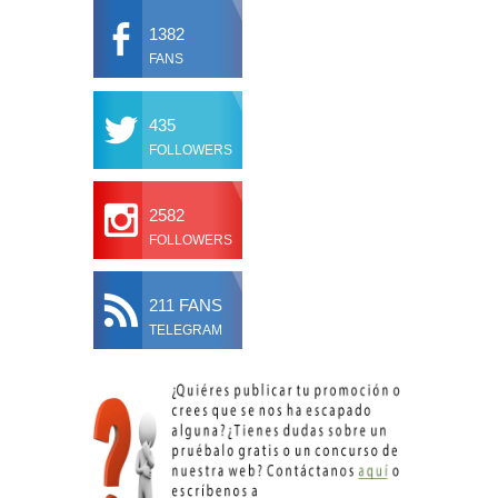
1382
FANS
435
FOLLOWERS
2582
FOLLOWERS
211 FANS
TELEGRAM