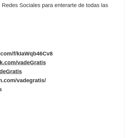
Redes Sociales para enterarte de todas las
g.com/f/kIaWqb46Cv8
ok.com/vadeGratis
adeGratis
m.com/vadegratis/
s