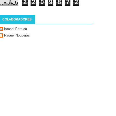
2
2
0
9
8
7
2
COLABORADORES
Ismael Perruca
Raquel Nogueras