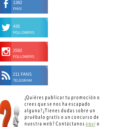
1382
FANS
435
FOLLOWERS
2582
FOLLOWERS
211 FANS
TELEGRAM