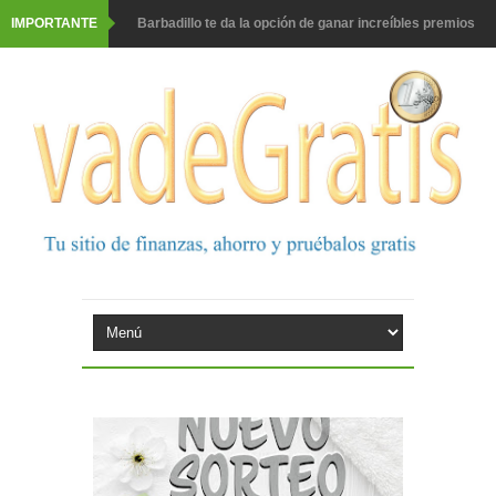
IMPORTANTE
Barbadillo te da la opción de ganar increíbles premios
Prueba gratis hohes C Vitamin C-irup
Prueba gratis Maison Perrier France
Gana premios Pokémon con Kellogg's
Corona te regala un velero inolvidable en velero y más
premios
Comprar Asevi tiene premio, nevera y un año de
productos
El milagrito te lleva a Sevilla
Fuze Tea regala 100 premios al día
Oreo te da la oportunidad de ganar increíbles premios