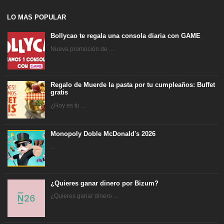
LO MAS POPULAR
Bollycao te regala una consola diaria con GAME
Nueva promoción de ...
Regalo de Muerde la pasta por tu cumpleaños: Buffet
gratis
¿Hoy es tu ...
Monopoly Doble McDonald's 2026
...
¿Quieres ganar dinero por Bizum?
¿Quieres ganar dinero ...