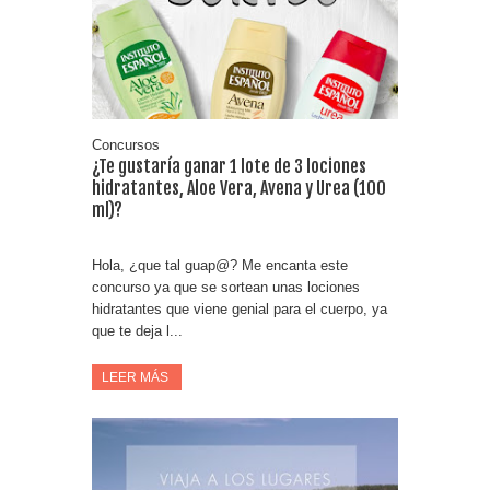
Consigue una Nintendo Switch y un viaje con Enjoy
Date el gustazo con Grefusa y gana un patinete con
casco
Concursos
¿Te gustaría ganar 1 lote de 3 lociones
hidratantes, Aloe Vera, Avena y Urea (100
ml)?
Hola, ¿que tal guap@? Me encanta este
concurso ya que se sortean unas lociones
hidratantes que viene genial para el cuerpo, ya
que te deja l...
LEER MÁS