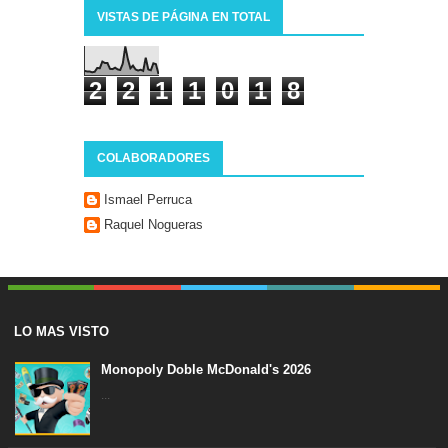
VISTAS DE PÁGINA EN TOTAL
2
2
1
1
0
1
8
COLABORADORES
Ismael Perruca
Raquel Nogueras
LO MAS VISTO
Monopoly Doble McDonald's 2026
...