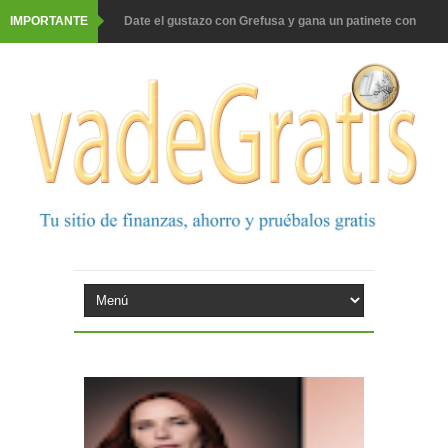
IMPORTANTE
Date el gustazo con Grefusa y gana un patinete con
casco
Barbadillo te da la opción de ganar increíbles premios
Prueba gratis hohes C Vitamin C-irup
Prueba gratis Maison Perrier France
Gana premios Pokémon con Kellogg's
Corona te regala un velero inolvidable en velero y más
premios
Comprar Asevi tiene premio, nevera y un año de
productos
El milagrito te lleva a Sevilla