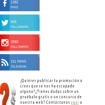
1382
FANS
435
FOLLOWERS
2582
FOLLOWERS
211 FANS
TELEGRAM