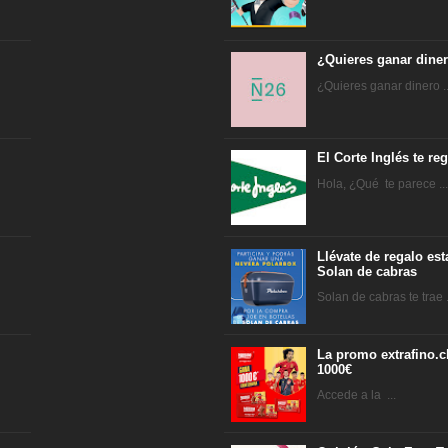
¿Quieres ganar dine
¿Quieres ganar dinero ..
El Corte Inglés te r
Hola, ¿Qué te parece ..
Llévate de regalo es
Solan de cabras
Solan de cabras te trae .
La promo extrafino.c
1000€
Accede a la ...