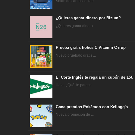
Solan de cabras te trae ...
¿Quieres ganar dinero por Bizum?
¿Quieres ganar dinero ...
Prueba gratis hohes C Vitamin C-irup
Nuevo pruébalo gratis ...
El Corte Inglés te regala un cupón de 15€
Hola, ¿Qué te parece ...
Gana premios Pokémon con Kellogg's
Nueva promoción de ...