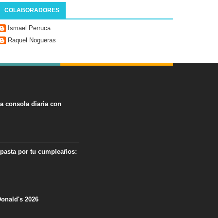
COLABORADORES
Ismael Perruca
Raquel Nogueras
na consola diaria con
 pasta por tu cumpleaños:
onald's 2026