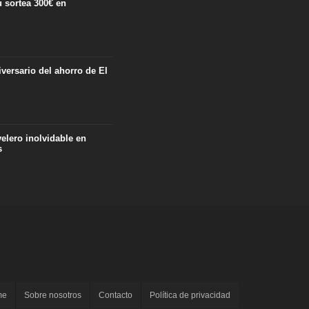
 sortea 300€ en
iversario del ahorro de El
velero inolvidable en
s
me
Sobre nosotros
Contacto
Política de privacidad