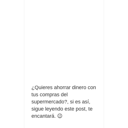
Tu rutina de belleza tiene recompensa con Philips
Prueba gratis hohes C Vitamin C-irup
¿Quieres ahorrar dinero con
tus compras del
supermercado?, si es así,
sigue leyendo este post, te
encantará. 😉