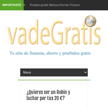
IMPORTANTE
Prueba gratis Maison Perrier France
Gana premios Pokémon con Kellogg's
Corona te regala un velero inolvidable en velero y más
premios
Comprar Asevi tiene premio, nevera y un año de
productos
El milagrito te lleva a Sevilla
Fuze Tea regala 100 premios al día
Oreo te da la oportunidad de ganar increíbles premios
¿Quieres ser un Robin y
Consigue una Nintendo Switch y un viaje con Enjoy
luchar por tus 20 €?
Monopoly Doble McDonald's 2026