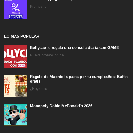
Promos ...
LO MAS POPULAR
Bollycao te regala una consola diaria con GAME
Nueva promoción de ...
Regalo de Muerde la pasta por tu cumpleaños: Buffet
gratis
¿Hoy es tu ...
Monopoly Doble McDonald's 2026
...