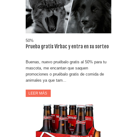
Fuze Tea regala 100 premios al día
Oreo te da la oportunidad de ganar increíbles premios
Compra 5€ en productos MP y gana tu billete dorado
50%
Prueba gratis Virbac y entra en su sorteo
Buenas, nuevo pruébalo gratis al 50% para tu
mascota, me encantan que saquen
promociones o pruébalo gratis de comida de
animales ya que tam...
LEER MÁS