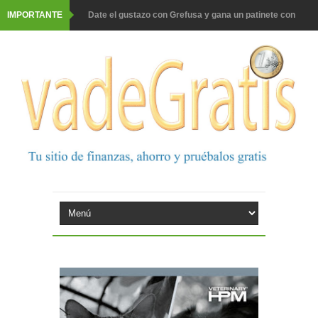
IMPORTANTE
Date el gustazo con Grefusa y gana un patinete con
casco
Barbadillo te da la opción de ganar increíbles premios
Prueba gratis hohes C Vitamin C-irup
Prueba gratis Maison Perrier France
Gana premios Pokémon con Kellogg's
Corona te regala un velero inolvidable en velero y más
premios
Comprar Asevi tiene premio, nevera y un año de
productos
El milagrito te lleva a Sevilla