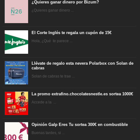
¿Quieres ganar dinero por Bizum?
¿Quieres ganar dinero ...
El Corte Inglés te regala un cupón de 15€
Hola, ¿Qué te parece ...
Llévate de regalo esta nevera Polarbox con Solan de
cabras
Solan de cabras te trae ...
La promo extrafino.chocolatesnestle.es sortea 1000€
Accede a la ...
Opinión Galp Eres Tu sortea 300€ en combustible
Buenas tardes, si ...