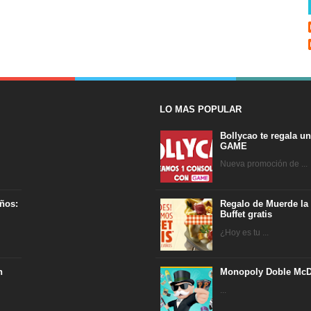
LO MAS POPULAR
Bollycao te regala u
GAME
Nueva promoción de ...
ños:
Regalo de Muerde la
Buffet gratis
¿Hoy es tu ...
n
Monopoly Doble McD
...