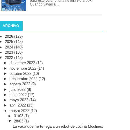
para este verano, una nevera Polarbox.
Cuando vayas a ...
ARCHIVO
►
2026
(129)
►
2025
(145)
►
2024
(140)
►
2023
(130)
▼
2022
(145)
►
diciembre 2022
(12)
►
noviembre 2022
(14)
►
octubre 2022
(10)
►
septiembre 2022
(12)
►
agosto 2022
(9)
►
julio 2022
(8)
►
junio 2022
(17)
►
mayo 2022
(14)
►
abril 2022
(13)
▼
marzo 2022
(12)
►
31/03
(1)
▼
28/03
(1)
La vaca que ríe te regala un robot de cocina Moulinex