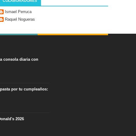
COLABORADORES
Ismael Perruca
Raquel Nogueras
na consola diaria con
 pasta por tu cumpleaños:
onald's 2026