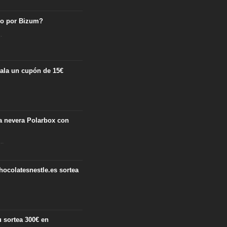
ro por Bizum?
.
egala un cupón de 15€
.
ta nevera Polarbox con
..
hocolatesnestle.es sortea
 sortea 300€ en