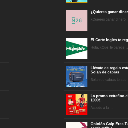
¿Quieres ganar dine
¿Quieres ganar dinero ..
El Corte Inglés te r
Hola, ¿Qué te parece ..
Llévate de regalo es
Solan de cabras
Solan de cabras te trae .
La promo extrafino.c
1000€
Accede a la ...
Opinión Galp Eres Tu