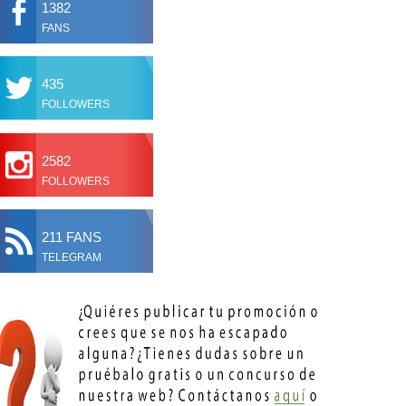
1382
FANS
435
FOLLOWERS
2582
FOLLOWERS
211 FANS
TELEGRAM