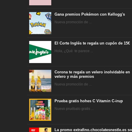
Gana premios Pokémon con Kellogg's
Nueva promoción de ...
El Corte Inglés te regala un cupón de 15€
Hola, ¿Qué te parece ...
Corona te regala un velero inolvidable en
velero y más premios
Nueva promoción de ...
Prueba gratis hohes C Vitamin C-irup
Nuevo pruébalo gratis ...
La promo extrafino.chocolatesnestle.es so