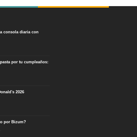
na consola diaria con
 pasta por tu cumpleaños:
onald's 2026
ro por Bizum?
.