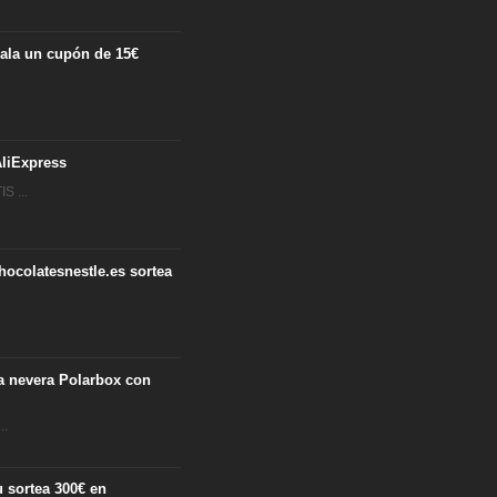
egala un cupón de 15€
.
liExpress
S ...
hocolatesnestle.es sortea
ta nevera Polarbox con
..
 sortea 300€ en