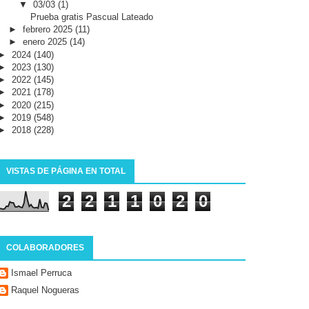
▼
03/03
(1)
Prueba gratis Pascual Lateado
►
febrero 2025
(11)
►
enero 2025
(14)
►
2024
(140)
►
2023
(130)
►
2022
(145)
►
2021
(178)
►
2020
(215)
►
2019
(548)
►
2018
(228)
VISTAS DE PÁGINA EN TOTAL
2
2
1
1
0
2
0
COLABORADORES
Ismael Perruca
Raquel Nogueras