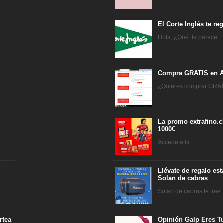
El Corte Inglés te r
Hola, ¿Qué te parece ..
Compra GRATIS en A
¿Quieres comprar GRATI
La promo extrafino.c
1000€
Accede a la ...
Llévate de regalo es
Solan de cabras
Solan de cabras te trae .
rtea
Opinión Galp Eres Tu