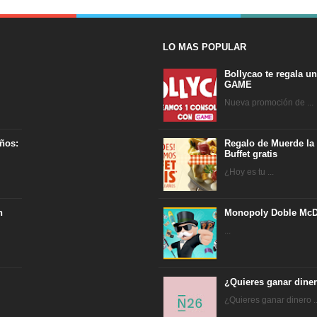
LO MAS POPULAR
Bollycao te regala u
GAME
Nueva promoción de ...
ños:
Regalo de Muerde la
Buffet gratis
¿Hoy es tu ...
n
Monopoly Doble McD
...
¿Quieres ganar dine
¿Quieres ganar dinero ..