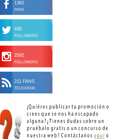
1382
FANS
435
FOLLOWERS
2582
FOLLOWERS
211 FANS
TELEGRAM