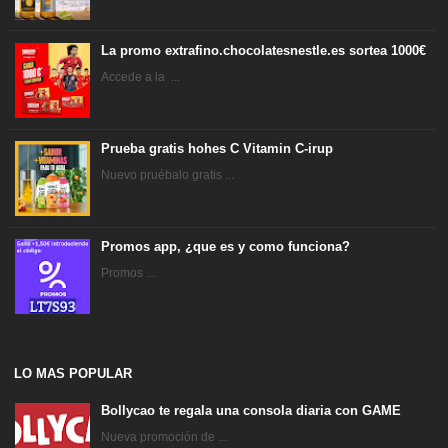
La promo extrafino.chocolatesnestle.es sortea 1000€
Accede a la ...
Prueba gratis hohes C Vitamin C-irup
Nuevo pruébalo gratis ...
Promos app, ¿que es y como funciona?
Promos ...
LO MAS POPULAR
Bollycao te regala una consola diaria con GAME
Nueva promoción de ...