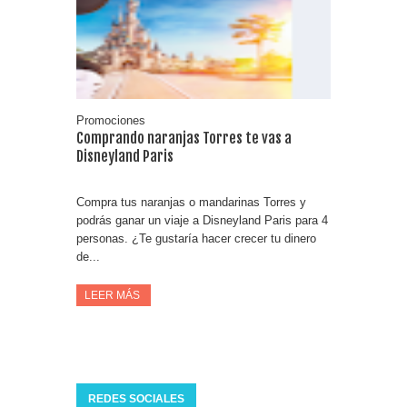
Consigue una Nintendo Switch y un viaje con Enjoy
Date el gustazo con Grefusa y gana un patinete con
casco
Promociones
Comprando naranjas Torres te vas a
Disneyland Paris
Compra tus naranjas o mandarinas Torres y
podrás ganar un viaje a Disneyland Paris para 4
personas. ¿Te gustaría hacer crecer tu dinero
de...
LEER MÁS
REDES SOCIALES