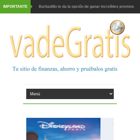
IMPORTANTE
Barbadillo te da la opción de ganar increíbles premios
Prueba gratis hohes C Vitamin C-irup
Prueba gratis Maison Perrier France
Gana premios Pokémon con Kellogg's
Corona te regala un velero inolvidable en velero y más
premios
Comprar Asevi tiene premio, nevera y un año de
productos
El milagrito te lleva a Sevilla
Fuze Tea regala 100 premios al día
Oreo te da la oportunidad de ganar increíbles premios