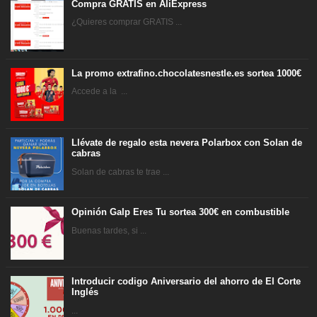
Compra GRATIS en AliExpress
¿Quieres comprar GRATIS ...
La promo extrafino.chocolatesnestle.es sortea 1000€
Accede a la ...
Llévate de regalo esta nevera Polarbox con Solan de
cabras
Solan de cabras te trae ...
Opinión Galp Eres Tu sortea 300€ en combustible
Buenas tardes, si ...
Introducir codigo Aniversario del ahorro de El Corte
Inglés
...