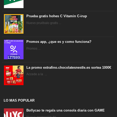
Prueba gratis hohes C Vitamin C-irup
Nuevo pruébalo gratis ...
Promos app, ¿que es y como funciona?
Promos ...
La promo extrafino.chocolatesnestle.es sortea 1000€
Accede a la ...
LO MAS POPULAR
Bollycao te regala una consola diaria con GAME