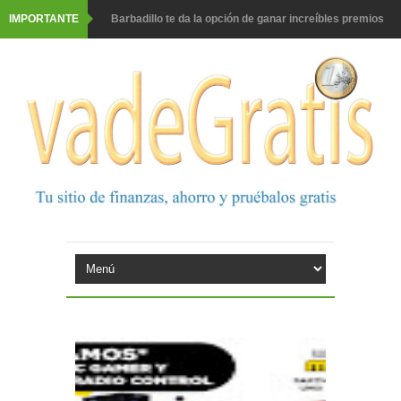
IMPORTANTE
Barbadillo te da la opción de ganar increíbles premios
Prueba gratis hohes C Vitamin C-irup
Prueba gratis Maison Perrier France
Gana premios Pokémon con Kellogg's
Corona te regala un velero inolvidable en velero y más
premios
Comprar Asevi tiene premio, nevera y un año de
productos
El milagrito te lleva a Sevilla
Fuze Tea regala 100 premios al día
Oreo te da la oportunidad de ganar increíbles premios