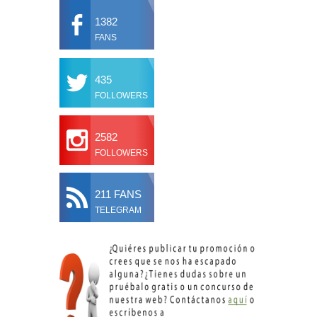
1382
FANS
435
FOLLOWERS
2582
FOLLOWERS
211 FANS
TELEGRAM