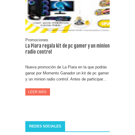
Consigue una Nintendo Switch y un viaje con Enjoy
Date el gustazo con Grefusa y gana un patinete con
casco
Promociones
La Piara regala kit de pc gamer y un minion
radio control
Nueva promoción de La Piara en la que podrás
ganar por Momento Ganador un kit de pc gamer
y un minion radio control. Antes de participar...
LEER MÁS
REDES SOCIALES