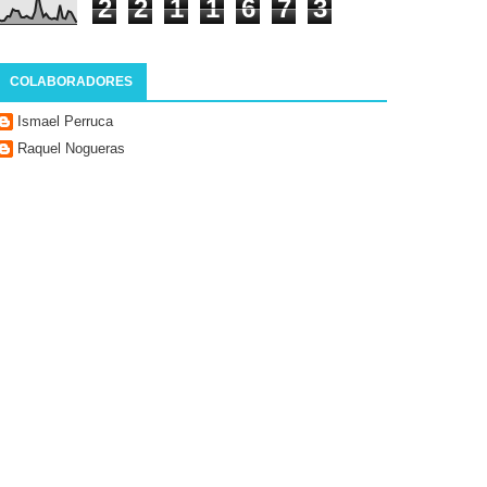
2
2
1
1
6
7
3
COLABORADORES
Ismael Perruca
Raquel Nogueras