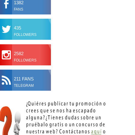
1382
FANS
435
FOLLOWERS
2582
FOLLOWERS
211 FANS
TELEGRAM