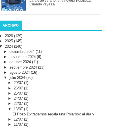
para este verano, una nevera Polarbox.
Cuando vayas a ...
ARCHIVO
►
2026
(129)
►
2025
(145)
▼
2024
(140)
►
diciembre 2024
(11)
►
noviembre 2024
(6)
►
octubre 2024
(11)
►
septiembre 2024
(13)
►
agosto 2024
(16)
▼
julio 2024
(20)
►
29/07
(1)
►
26/07
(1)
►
25/07
(1)
►
24/07
(1)
►
22/07
(1)
▼
16/07
(1)
El Pozo Extratiernos regala una Polarbox al día y ...
►
12/07
(2)
►
11/07
(1)