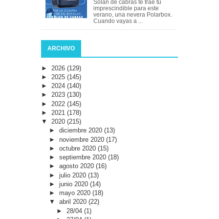
Solan de cabras te trae tu
imprescindible para este
verano, una nevera Polarbox.
Cuando vayas a ...
ARCHIVO
►
2026
(129)
►
2025
(145)
►
2024
(140)
►
2023
(130)
►
2022
(145)
►
2021
(178)
▼
2020
(215)
►
diciembre 2020
(13)
►
noviembre 2020
(17)
►
octubre 2020
(15)
►
septiembre 2020
(18)
►
agosto 2020
(16)
►
julio 2020
(13)
►
junio 2020
(14)
►
mayo 2020
(18)
▼
abril 2020
(22)
►
28/04
(1)