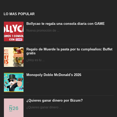
LO MAS POPULAR
Bollycao te regala una consola diaria con GAME
Nueva promoción de ...
Regalo de Muerde la pasta por tu cumpleaños: Buffet
gratis
¿Hoy es tu ...
Monopoly Doble McDonald's 2026
...
¿Quieres ganar dinero por Bizum?
¿Quieres ganar dinero ...