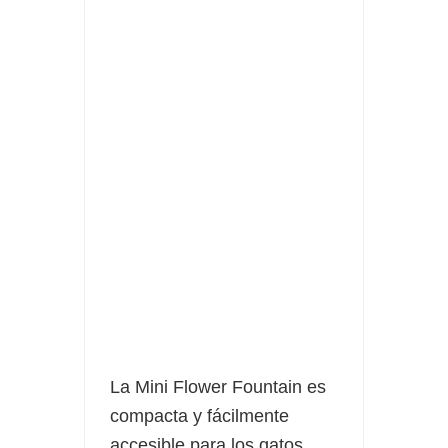
Fuze Tea regala 100 premios al día
Oreo te da la oportunidad de ganar increíbles premios
Compra 5€ en productos MP y gana tu billete dorado
La Mini Flower Fountain es
compacta y fácilmente
accesible para los gatos.