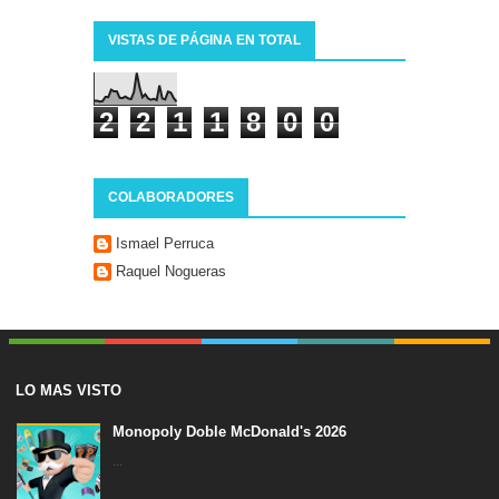
VISTAS DE PÁGINA EN TOTAL
2
2
1
1
8
0
0
COLABORADORES
Ismael Perruca
Raquel Nogueras
LO MAS VISTO
Monopoly Doble McDonald's 2026
...