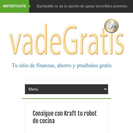
IMPORTANTE
Barbadillo te da la opción de ganar increíbles premios
Prueba gratis hohes C Vitamin C-irup
Prueba gratis Maison Perrier France
Gana premios Pokémon con Kellogg's
Corona te regala un velero inolvidable en velero y más
premios
Comprar Asevi tiene premio, nevera y un año de
productos
El milagrito te lleva a Sevilla
Consigue con Kraft tu robot
Fuze Tea regala 100 premios al día
de cocina
Oreo te da la oportunidad de ganar increíbles premios