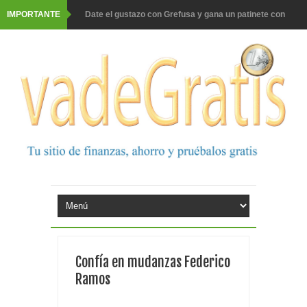
IMPORTANTE
Date el gustazo con Grefusa y gana un patinete con
casco
Barbadillo te da la opción de ganar increíbles premios
Prueba gratis hohes C Vitamin C-irup
Prueba gratis Maison Perrier France
Gana premios Pokémon con Kellogg's
Corona te regala un velero inolvidable en velero y más
premios
Comprar Asevi tiene premio, nevera y un año de
Confía en mudanzas Federico
productos
Ramos
El milagrito te lleva a Sevilla