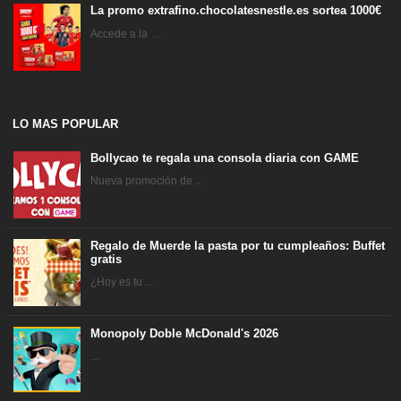
La promo extrafino.chocolatesnestle.es sortea 1000€
Accede a la ...
LO MAS POPULAR
Bollycao te regala una consola diaria con GAME
Nueva promoción de ...
Regalo de Muerde la pasta por tu cumpleaños: Buffet
gratis
¿Hoy es tu ...
Monopoly Doble McDonald's 2026
...