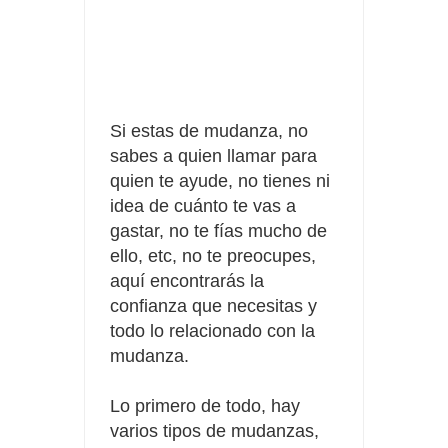
Fuze Tea regala 100 premios al día
Oreo te da la oportunidad de ganar increíbles premios
Compra 5€ en productos MP y gana tu billete dorado
Si estas de mudanza, no
sabes a quien llamar para
quien te ayude, no tienes ni
idea de cuánto te vas a
gastar, no te
fías
mucho de
ello, etc, no te preocupes,
aquí encontrarás la
confianza que necesitas y
todo lo relacionado con la
mudanza.
Lo primero de todo, hay
varios tipos de mudanzas,