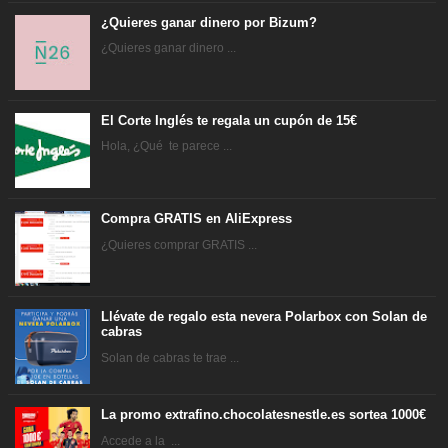
¿Quieres ganar dinero por Bizum?
¿Quieres ganar dinero ...
El Corte Inglés te regala un cupón de 15€
Hola, ¿Qué te parece ...
Compra GRATIS en AliExpress
¿Quieres comprar GRATIS ...
Llévate de regalo esta nevera Polarbox con Solan de
cabras
Solan de cabras te trae ...
La promo extrafino.chocolatesnestle.es sortea 1000€
Accede a la ...