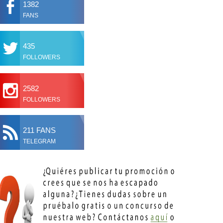
1382
FANS
435
FOLLOWERS
2582
FOLLOWERS
211 FANS
TELEGRAM