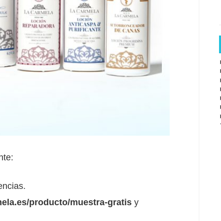
nte:
encias.
mela.es/producto/muestra-gratis
y