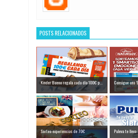
POSTS RELACIONADOS
Kinder Bueno regala cada día 100€ p...
Consigue una 
Sorteo experiencias de 70€
Puleva te lleva