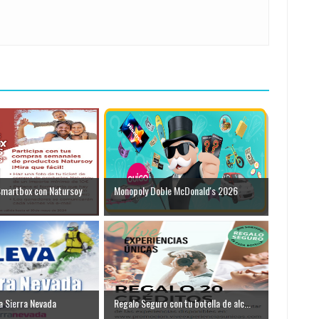
Smartbox con Natursoy
Monopoly Doble McDonald's 2026
 a Sierra Nevada
Regalo Seguro con tu botella de alc...