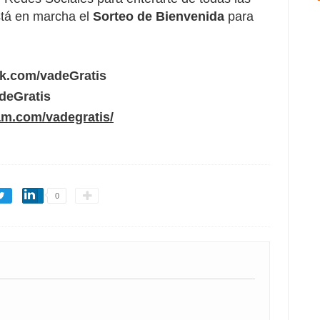
tá en marcha el
Sorteo de Bienvenida
para
ok.com/vadeGratis
adeGratis
am.com/vadegratis/
0