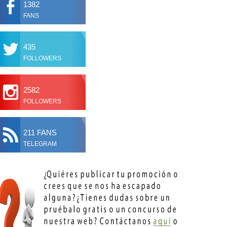
1382
FANS
435
FOLLOWERS
2582
FOLLOWERS
211 FANS
TELEGRAM