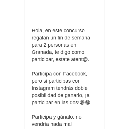
Fuze Tea regala 100 premios al día
Oreo te da la oportunidad de ganar increíbles premios
Hola, en este concurso
Compra 5€ en productos MP y gana tu billete dorado
regalan un fin de semana
para 2 personas en
Granada, te digo como
participar, estate atent@.
Participa con Facebook,
pero si participas con
Instagram tendrás doble
posibilidad de ganarlo, ¡a
participar en las dos!😁😁
Participa y gánalo, no
vendría nada mal