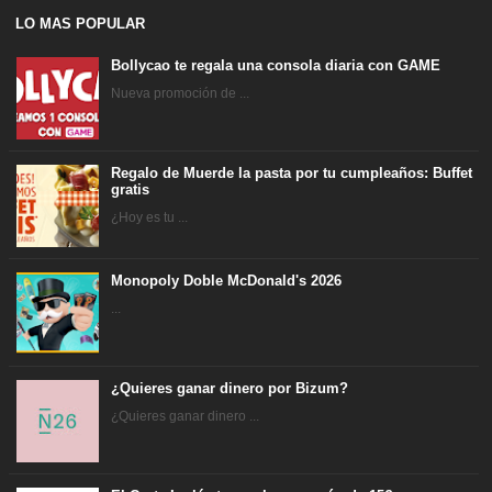
LO MAS POPULAR
Bollycao te regala una consola diaria con GAME
Nueva promoción de ...
Regalo de Muerde la pasta por tu cumpleaños: Buffet
gratis
¿Hoy es tu ...
Monopoly Doble McDonald's 2026
...
¿Quieres ganar dinero por Bizum?
¿Quieres ganar dinero ...