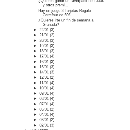
¿Quieres ganar un Diverpack de 1000€
y otros premi...
Hay en juego 3 Tarjetas Regalo
Carrefour de 50€
¿Quieres irte un fin de semana a
Granada?
►
22/01
(3)
►
21/01
(2)
►
20/01
(3)
►
19/01
(3)
►
18/01
(3)
►
17/01
(4)
►
16/01
(3)
►
15/01
(3)
►
14/01
(3)
►
12/01
(2)
►
11/01
(4)
►
10/01
(4)
►
09/01
(4)
►
08/01
(4)
►
07/01
(4)
►
05/01
(2)
►
04/01
(4)
►
03/01
(2)
►
02/01
(3)