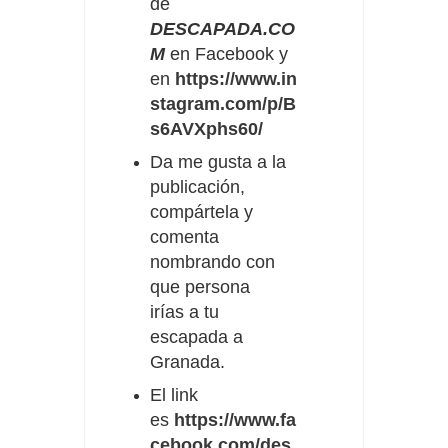
de
DESCAPADA.CO
M
en Facebook y
en
https://www.in
stagram.com/p/B
s6AVXphs60/
Da me gusta a la
publicación,
compártela
y
comenta
nombrando con
que persona
irías
a tu
escapada a
Granada.
El link
es
https://www.fa
cebook.com/des