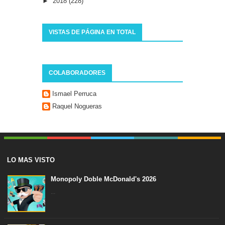
►
2018
(228)
VISTAS DE PÁGINA EN TOTAL
COLABORADORES
Ismael Perruca
Raquel Nogueras
LO MAS VISTO
Monopoly Doble McDonald's 2026
...