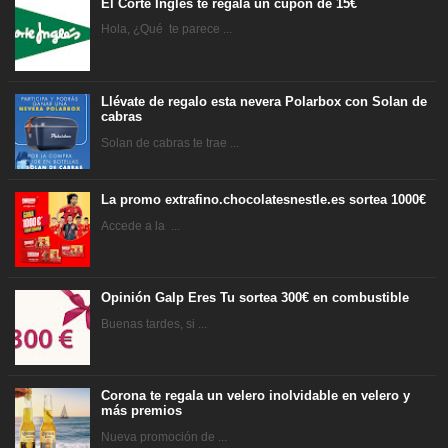
El Corte Inglés te regala un cupón de 15€
Hola, ¿Qué te parece ...
Llévate de regalo esta nevera Polarbox con Solan de
cabras
Solan de cabras te trae ...
La promo extrafino.chocolatesnestle.es sortea 1000€
Accede a la ...
Opinión Galp Eres Tu sortea 300€ en combustible
Buenas tardes, si ...
Corona te regala un velero inolvidable en velero y
más premios
Nueva promoción de ...