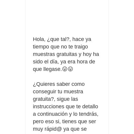
Fuze Tea regala 100 premios al día
Oreo te da la oportunidad de ganar increíbles premios
Compra 5€ en productos MP y gana tu billete dorado
Hola, ¿que tal?, hace ya
tiempo que no te traigo
muestras gratuitas y hoy ha
sido el día, ya era hora de
que llegase.😛😛
¿Quieres saber como
conseguir tu muestra
gratuita?, sigue las
instrucciones que te detallo
a continuación y lo tendrás,
pero eso si, tienes que ser
muy rápid@ ya que se