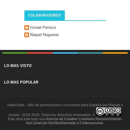
COLABORADORES
Ismael Perruca
Raquel Nogueras
LO MAS VISTO
LO MAS POPULAR
vadeGratis - Sitio de promociones y concursos para España por Raquel e
Ismael - 2018-2020. Todos los derechos reservados. ©
Esta obra está bajo una
licencia de Creative Commons Reconocimiento-
NoComercial-SinObraDerivada 4.0 Internacional
.