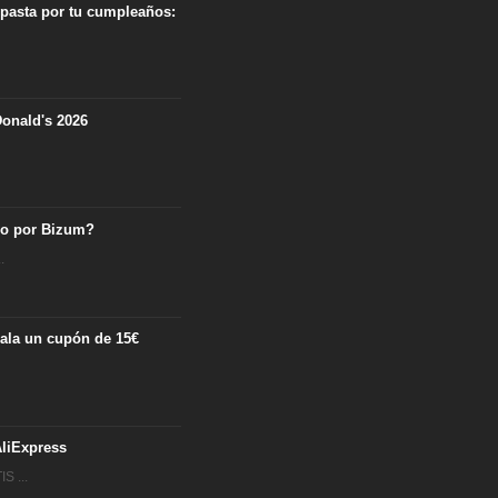
 pasta por tu cumpleaños:
onald's 2026
ro por Bizum?
.
egala un cupón de 15€
.
liExpress
S ...