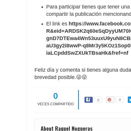
Para participar tienes que tener un
compartir la publicación mencionan
El link es
https://www.facebook.c
R&eid=ARDSK2q60eSqDyyUM70I
gnD7DTEwa4Wn53uuxU9yuN8CBr
aU3gy2i8wwP-q8Mr3y5KOz1Sop0
iaLCpddSwZXUkTBsaHk&fref=nf
Feliz día y comenta si tienes alguna duda
brevedad posible.😜😜
0
0
0
VECES COMPARTIDO
About Raquel Nogueras