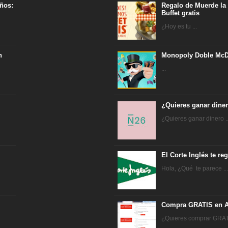
ños:
Regalo de Muerde la
Buffet gratis
¿Hoy es tu ...
n
Monopoly Doble McD
...
¿Quieres ganar dine
¿Quieres ganar dinero ..
El Corte Inglés te r
Hola, ¿Qué te parece ..
Compra GRATIS en A
¿Quieres comprar GRATI