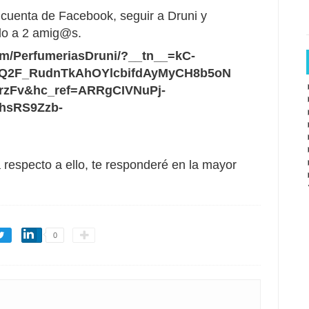
a cuenta de Facebook, seguir a Druni y
do a 2 amig@s.
om/PerfumeriasDruni/?__tn__=kC-
Q2F_RudnTkAhOYlcbifdAyMyCH8b5oN
zFv&hc_ref=ARRgCIVNuPj-
hsRS9Zzb-
 respecto a ello, te responderé en la mayor
0