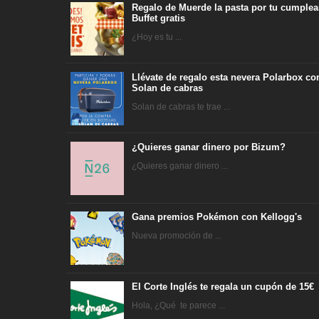
Regalo de Muerde la pasta por tu cumplea
Buffet gratis
¿Hoy es tu ...
Llévate de regalo esta nevera Polarbox co
Solan de cabras
Solan de cabras te trae ...
¿Quieres ganar dinero por Bizum?
¿Quieres ganar dinero ...
Gana premios Pokémon con Kellogg's
Nueva promoción de ...
El Corte Inglés te regala un cupón de 15€
Hola, ¿Qué te parece ...