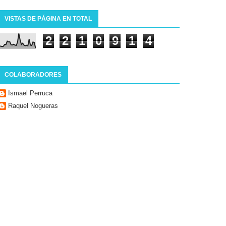
VISTAS DE PÁGINA EN TOTAL
2
2
1
0
9
1
4
COLABORADORES
Ismael Perruca
Raquel Nogueras