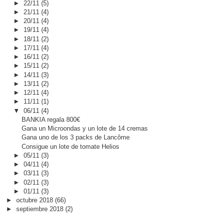
►
22/11
(5)
►
21/11
(4)
►
20/11
(4)
►
19/11
(4)
►
18/11
(2)
►
17/11
(4)
►
16/11
(2)
►
15/11
(2)
►
14/11
(3)
►
13/11
(2)
►
12/11
(4)
►
11/11
(1)
▼
06/11
(4)
BANKIA regala 800€
Gana un Microondas y un lote de 14 cremas
Gana uno de los 3 packs de Lancôme
Consigue un lote de tomate Helios
►
05/11
(3)
►
04/11
(4)
►
03/11
(3)
►
02/11
(3)
►
01/11
(3)
►
octubre 2018
(66)
►
septiembre 2018
(2)