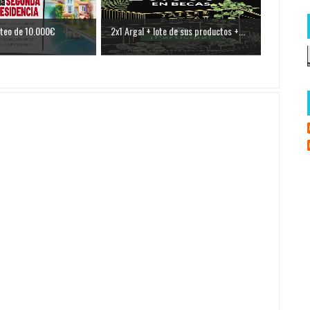
rteo de 10.000€
2x1 Argal + lote de sus productos +...