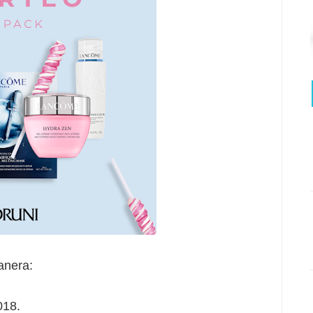
anera:
018.