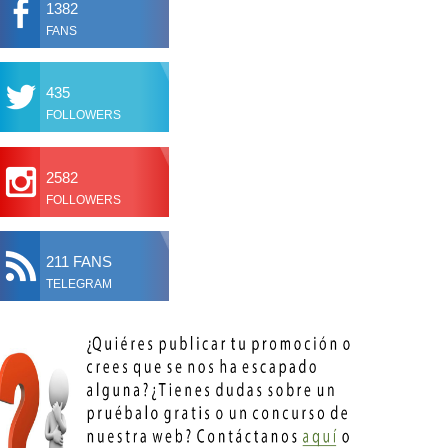
1382
FANS
435
FOLLOWERS
2582
FOLLOWERS
211 FANS
TELEGRAM