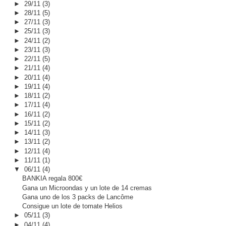
►
29/11
(3)
►
28/11
(5)
►
27/11
(3)
►
25/11
(3)
►
24/11
(2)
►
23/11
(3)
►
22/11
(5)
►
21/11
(4)
►
20/11
(4)
►
19/11
(4)
►
18/11
(2)
►
17/11
(4)
►
16/11
(2)
►
15/11
(2)
►
14/11
(3)
►
13/11
(2)
►
12/11
(4)
►
11/11
(1)
▼
06/11
(4)
BANKIA regala 800€
Gana un Microondas y un lote de 14 cremas
Gana uno de los 3 packs de Lancôme
Consigue un lote de tomate Helios
►
05/11
(3)
►
04/11
(4)