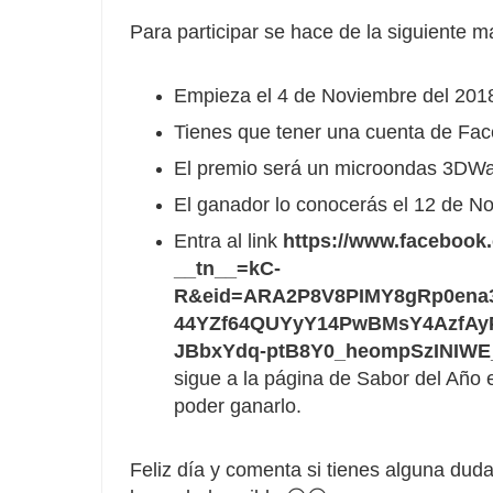
Para participar se hace de la siguiente m
Empieza el 4 de Noviembre del 2018 
Tienes que tener una cuenta de Face
El premio será un microondas 3DWa
El ganador lo conocerás el 12 de N
Entra al link
https://www.faceboo
__tn__=kC-
R&eid=ARA2P8V8PIMY8gRp0en
44YZf64QUYyY14PwBMsY4AzfAyP
JBbxYdq-ptB8Y0_heompSzINIWE
sigue a la página de Sabor del Año
poder ganarlo.
Feliz día y comenta si tienes alguna duda