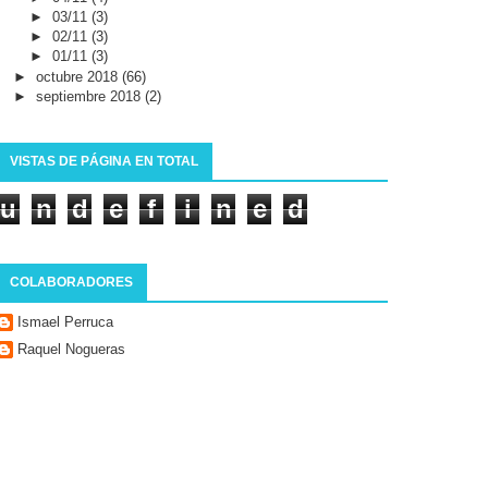
►
03/11
(3)
►
02/11
(3)
►
01/11
(3)
►
octubre 2018
(66)
►
septiembre 2018
(2)
VISTAS DE PÁGINA EN TOTAL
u
n
d
e
f
i
n
e
d
COLABORADORES
Ismael Perruca
Raquel Nogueras