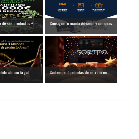
e de sus productos +...
Consigue tu manta Advance y compras...
elébralo con Argal
Sorteo de 3 películas de estreno en...