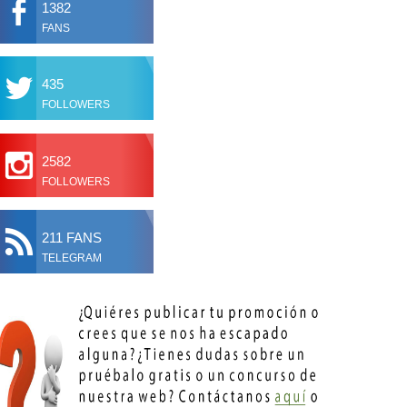
1382
FANS
435
FOLLOWERS
2582
FOLLOWERS
211 FANS
TELEGRAM