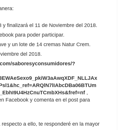
anera:
y finalizará el 11 de Noviembre del 2018.
book para poder participar.
ve y un lote de 14 cremas Natur Crem.
oviembre del 2018.
k.com/saboresyconsumidores/?
a3EWAeSexo9_pkiW3aAwqXDF_NLLJAx
sl1&hc_ref=ARQlN7lIAbcDBa06BTUm
_EbhI9U4HzCnuTCmbXHs&fref=nf
,
 en Facebook y comenta en el post para
 respecto a ello, te responderé en la mayor