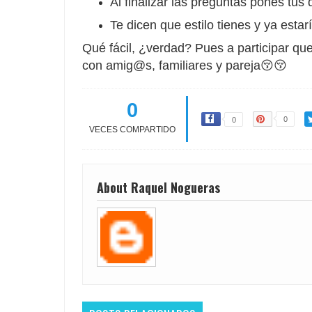
Al finalizar las preguntas pones tus
Te dicen que estilo tienes y ya estar
Qué fácil, ¿verdad? Pues a participar qu
con amig@s, familiares y pareja😚😚
0
0
0
VECES COMPARTIDO
About Raquel Nogueras