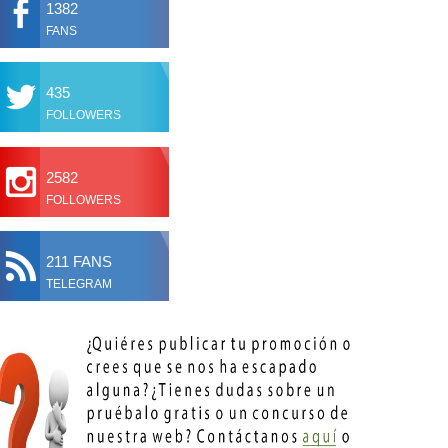
1382
FANS
435
FOLLOWERS
2582
FOLLOWERS
211 FANS
TELEGRAM