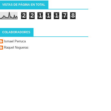
VISTAS DE PÁGINA EN TOTAL
2
2
1
1
1
7
8
COLABORADORES
Ismael Perruca
Raquel Nogueras