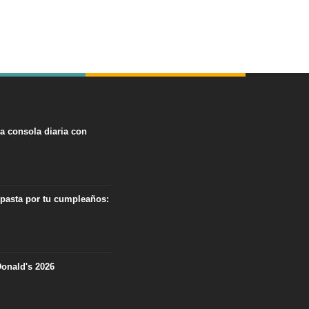
na consola diaria con
 pasta por tu cumpleaños:
onald's 2026