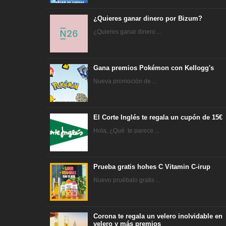
¿Quieres ganar dinero por Bizum?
¿Quieres ganar dinero ...
Gana premios Pokémon con Kellogg's
Nueva promoción de ...
El Corte Inglés te regala un cupón de 15€
Hola, ¿Qué te parece ...
Prueba gratis hohes C Vitamin C-irup
Nuevo pruébalo gratis ...
Corona te regala un velero inolvidable en
velero y más premios