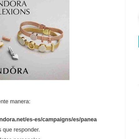
iente manera:
ndora.net/es-es/campaigns/es/panea
s que responder.