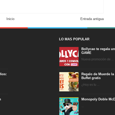
Inicio
Entrada antigua
LO MAS POPULAR
Bollycao te regala u
GAME
Nueva promoción de ...
ños:
Regalo de Muerde la
Buffet gratis
¿Hoy es tu ...
n
Monopoly Doble McD
...