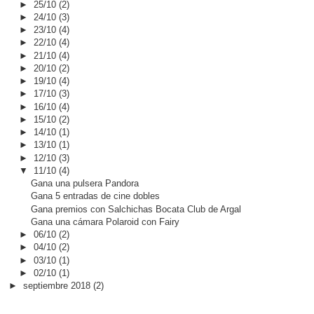
►
25/10
(2)
►
24/10
(3)
►
23/10
(4)
►
22/10
(4)
►
21/10
(4)
►
20/10
(2)
►
19/10
(4)
►
17/10
(3)
►
16/10
(4)
►
15/10
(2)
►
14/10
(1)
►
13/10
(1)
►
12/10
(3)
▼
11/10
(4)
Gana una pulsera Pandora
Gana 5 entradas de cine dobles
Gana premios con Salchichas Bocata Club de Argal
Gana una cámara Polaroid con Fairy
►
06/10
(2)
►
04/10
(2)
►
03/10
(1)
►
02/10
(1)
►
septiembre 2018
(2)