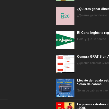
¿Quieres ganar dine
¿Quieres ganar dinero ..
El Corte Inglés te r
Hola, ¿Qué te parece ..
Compra GRATIS en A
¿Quieres comprar GRATI
Llévate de regalo es
Solan de cabras
Solan de cabras te trae .
La promo extrafino.c
1000€