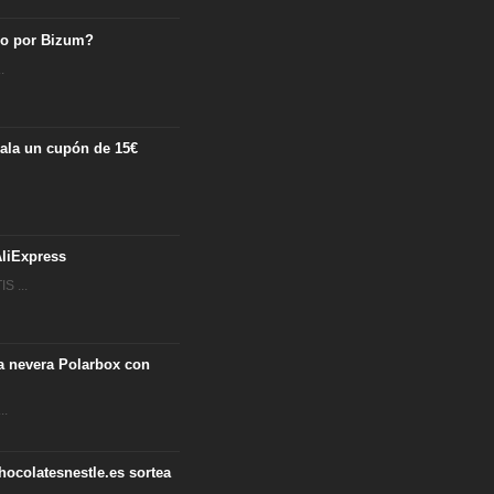
ro por Bizum?
.
egala un cupón de 15€
.
liExpress
S ...
ta nevera Polarbox con
..
hocolatesnestle.es sortea