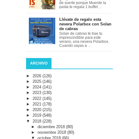
de suerte porque Muerde la
pasta te regala 1 buffet ...
Llévate de regalo esta
nevera Polarbox con Solan
de cabras
Solan de cabras te trae tu
imprescindible para este
verano, una nevera Polarbox.
Cuando vayas a ...
ARCHIVO
►
2026
(126)
►
2025
(146)
►
2024
(141)
►
2023
(130)
►
2022
(145)
►
2021
(178)
►
2020
(215)
►
2019
(548)
▼
2018
(228)
►
diciembre 2018
(80)
►
noviembre 2018
(80)
▼
octubre 2018
(66)