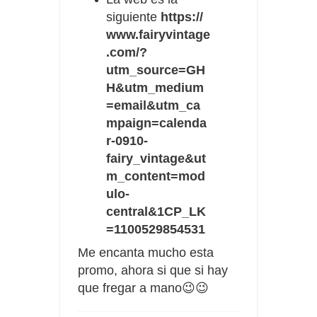
siguiente
https://
www.fairyvintage
.com/?
utm_source=GH
H&utm_medium
=email&utm_ca
mpaign=calenda
r-0910-
fairy_vintage&ut
m_content=mod
ulo-
central&1CP_LK
=1100529854531
Me encanta mucho esta
promo, ahora si que si hay
que fregar a mano😉😉