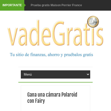
IMPORTANTE
Prueba gratis Maison Perrier France
Gana premios Pokémon con Kellogg's
Corona te regala un velero inolvidable en velero y más
premios
Comprar Asevi tiene premio, nevera y un año de
productos
El milagrito te lleva a Sevilla
Fuze Tea regala 100 premios al día
Oreo te da la oportunidad de ganar increíbles premios
Gana una cámara Polaroid
Consigue una Nintendo Switch y un viaje con Enjoy
con Fairy
Monopoly Doble McDonald's 2026