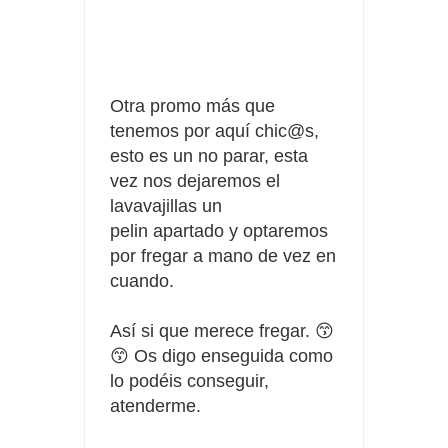
Tu rutina de belleza tiene recompensa con Philips
Prueba gratis hohes C Vitamin C-irup
Otra promo más que
tenemos por aquí chic@s,
esto es un no parar, esta
vez nos dejaremos el
lavavajillas un
pelin
apartado y optaremos
por fregar a mano de vez en
cuando.
Así si que merece fregar. 😙
😙 Os digo enseguida como
lo
podéis
conseguir,
atenderme.