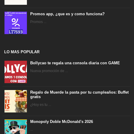
Promos app, ¿que es y como funciona?
Promos ...
LO MAS POPULAR
Bollycao te regala una consola diaria con GAME
Nueva promoción de ...
Regalo de Muerde la pasta por tu cumpleaños: Buffet
gratis
¿Hoy es tu ...
Monopoly Doble McDonald's 2026
...