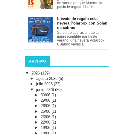
de suerte porque Muerde la
pasta te regala 1 buffet ...
Llévate de regalo esta
nevera Polarbox con Solan
de cabras
Solan de cabras te trae tu
imprescindible para este
verano, una nevera Polarbox.
Cuando vayas a ...
ARCHIVO
▼
2026
(129)
►
agosto 2026
(5)
►
julio 2026
(22)
▼
junio 2026
(20)
►
30/06
(1)
►
29/06
(1)
►
26/06
(1)
►
25/06
(1)
►
23/06
(1)
►
22/06
(1)
►
19/06
(1)
►
18/06
(1)