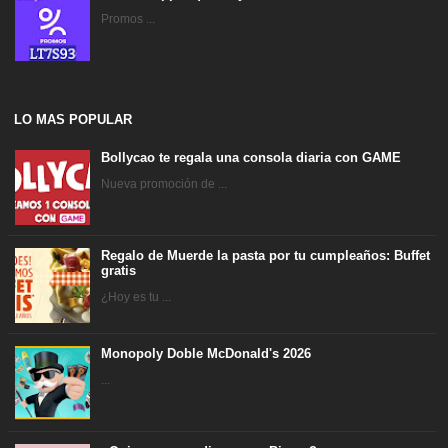
Promos ...
LO MAS POPULAR
Bollycao te regala una consola diaria con GAME
Nueva promoción de ...
Regalo de Muerde la pasta por tu cumpleaños: Buffet
gratis
¿Hoy es tu ...
Monopoly Doble McDonald's 2026
...