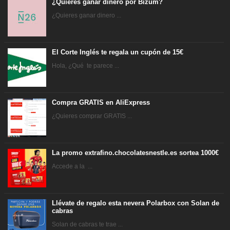
¿Quieres ganar dinero por Bizum?
¿Quieres ganar dinero ...
El Corte Inglés te regala un cupón de 15€
Hola, ¿Qué te parece ...
Compra GRATIS en AliExpress
¿Quieres comprar GRATIS ...
La promo extrafino.chocolatesnestle.es sortea 1000€
Accede a la ...
Llévate de regalo esta nevera Polarbox con Solan de
cabras
Solan de cabras te trae ...