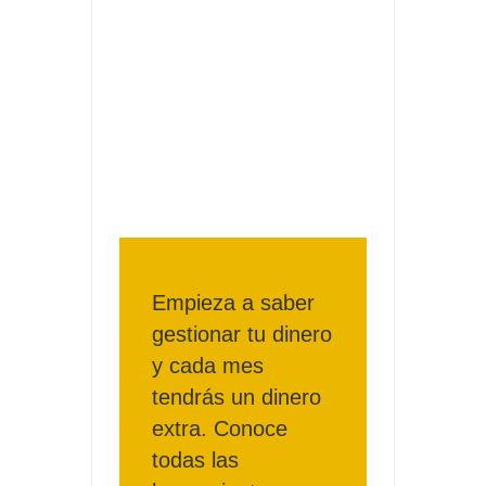
Consigue una Nintendo Switch y un viaje con Enjoy
Date el gustazo con Grefusa y gana un patinete con
casco