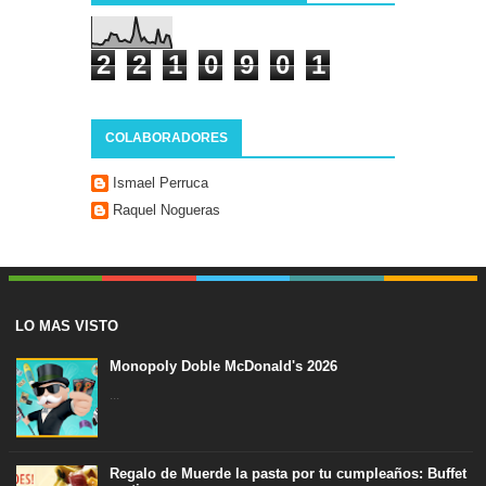
2
2
1
0
9
0
1
COLABORADORES
Ismael Perruca
Raquel Nogueras
LO MAS VISTO
Monopoly Doble McDonald's 2026
...
Regalo de Muerde la pasta por tu cumpleaños: Buffet