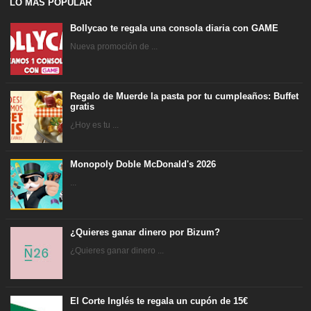
LO MAS POPULAR
Bollycao te regala una consola diaria con GAME
Nueva promoción de ...
Regalo de Muerde la pasta por tu cumpleaños: Buffet
gratis
¿Hoy es tu ...
Monopoly Doble McDonald's 2026
...
¿Quieres ganar dinero por Bizum?
¿Quieres ganar dinero ...
El Corte Inglés te regala un cupón de 15€