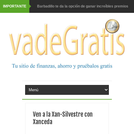
IMPORTANTE
Barbadillo te da la opción de ganar increíbles premios
Prueba gratis hohes C Vitamin C-irup
Prueba gratis Maison Perrier France
Gana premios Pokémon con Kellogg's
Corona te regala un velero inolvidable en velero y más
premios
Comprar Asevi tiene premio, nevera y un año de
productos
El milagrito te lleva a Sevilla
Ven a la Xan-Silvestre con
Fuze Tea regala 100 premios al día
Xanceda
Oreo te da la oportunidad de ganar increíbles premios