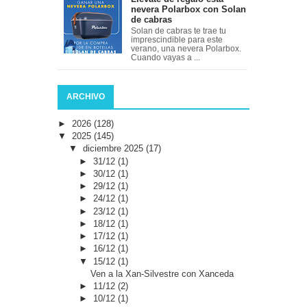
nevera Polarbox con Solan
de cabras
Solan de cabras te trae tu
imprescindible para este
verano, una nevera Polarbox.
Cuando vayas a ...
ARCHIVO
►
2026
(128)
▼
2025
(145)
▼
diciembre 2025
(17)
►
31/12
(1)
►
30/12
(1)
►
29/12
(1)
►
24/12
(1)
►
23/12
(1)
►
18/12
(1)
►
17/12
(1)
►
16/12
(1)
▼
15/12
(1)
Ven a la Xan-Silvestre con Xanceda
►
11/12
(2)
►
10/12
(1)