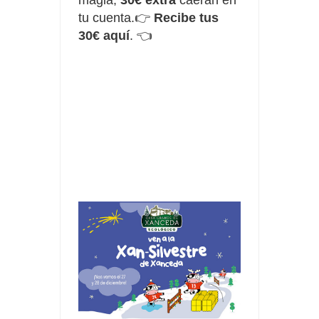
tu cuenta.👉
Recibe tus
30€ aquí
.
👈