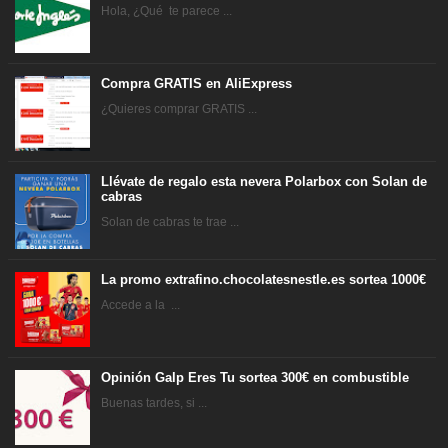
Hola, ¿Qué te parece ...
Compra GRATIS en AliExpress
¿Quieres comprar GRATIS ...
Llévate de regalo esta nevera Polarbox con Solan de
cabras
Solan de cabras te trae ...
La promo extrafino.chocolatesnestle.es sortea 1000€
Accede a la ...
Opinión Galp Eres Tu sortea 300€ en combustible
Buenas tardes, si ...