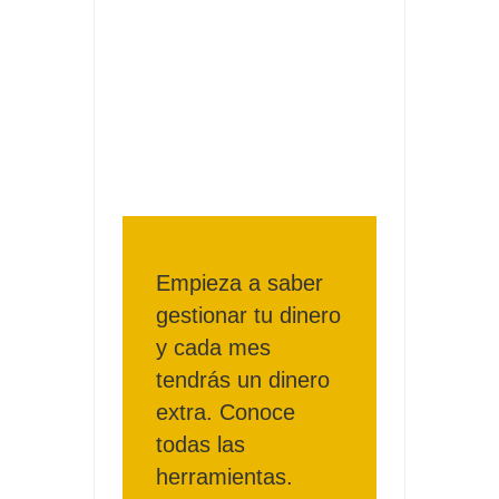
Consigue una Nintendo Switch y un viaje con Enjoy
Date el gustazo con Grefusa y gana un patinete con
casco