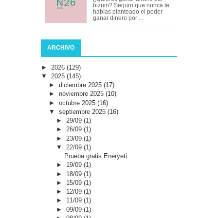
bizum? Seguro que nunca te
habías planteado el poder
ganar dinero por ...
ARCHIVO
►
2026
(129)
▼
2025
(145)
►
diciembre 2025
(17)
►
noviembre 2025
(10)
►
octubre 2025
(16)
▼
septiembre 2025
(16)
►
29/09
(1)
►
26/09
(1)
►
23/09
(1)
▼
22/09
(1)
Prueba gratis Eneryeti
►
19/09
(1)
►
18/09
(1)
►
15/09
(1)
►
12/09
(1)
►
11/09
(1)
►
09/09
(1)