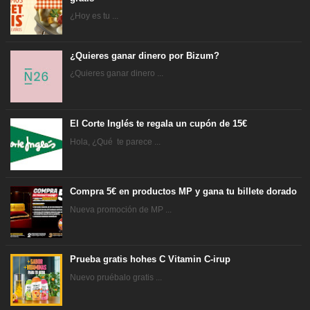
¿Hoy es tu ...
¿Quieres ganar dinero por Bizum?
¿Quieres ganar dinero ...
El Corte Inglés te regala un cupón de 15€
Hola, ¿Qué te parece ...
Compra 5€ en productos MP y gana tu billete dorado
Nueva promoción de MP ...
Prueba gratis hohes C Vitamin C-irup
Nuevo pruébalo gratis ...