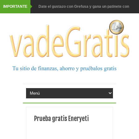
IMPORTANTE
Date el gustazo con Grefusa y gana un patinete con
casco
Barbadillo te da la opción de ganar increíbles premios
Prueba gratis hohes C Vitamin C-irup
Prueba gratis Maison Perrier France
Gana premios Pokémon con Kellogg's
Corona te regala un velero inolvidable en velero y más
premios
Comprar Asevi tiene premio, nevera y un año de
Prueba gratis Eneryeti
productos
El milagrito te lleva a Sevilla