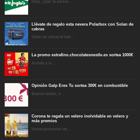
Hola, ¿Qué te parece ...
Llévate de regalo esta nevera Polarbox con Solan de
cabras
Solan de cabras te trae ...
La promo extrafino.chocolatesnestle.es sortea 1000€
Accede a la ...
Opinión Galp Eres Tu sortea 300€ en combustible
Buenas tardes, si ...
Corona te regala un velero inolvidable en velero y
más premios
Nueva promoción de ...