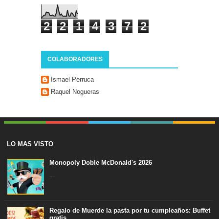
2
2
1
4
3
7
2
COLABORADORES
Ismael Perruca
Raquel Nogueras
LO MAS VISTO
Monopoly Doble McDonald's 2026
...
Regalo de Muerde la pasta por tu cumpleaños: Buffet
gratis